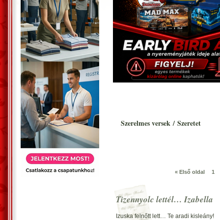
Szerelmes versek
/
Szeretet
« Első oldal
1
Tizennyolc lettél… Izabella
Izuska felnőtt lett… Te aradi kisleány!