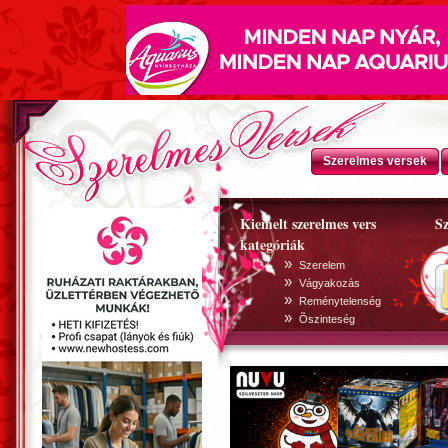
Szerelmes versek
Kiemelt szerelmes vers
Sz
kategóriák
»
Szerelem
»
Vágyakozás
»
Reménytelenség
»
Õszinteség