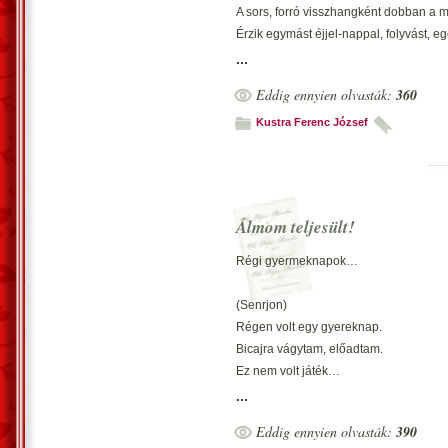
társnőm és szerzőtársam tanítgatás
A sors, forró visszhangként dobban a m
Pestiesen szólva; ő az: ’aki tud, az tud’!
Érzik egymást éjjel-nappal, folyvást, e
Erdők, hegyek tetején keresztül szól
...
Réteken, mezőkön ragaszkodnak a sz
Eddig ennyien olvasták:
360
*
Csodámat várom,
Kustra Ferenc József
De ez monotonitás.
Nincs új Nap alatt!
*
Elmúlt a tegnap,
Álmom teljesült!
A jövő, még csak forrong.
Létezik remény?
Régi gyermeknapok…
Vecsés, 2013. augusztus 30. – Kustra 
(Senrjon)
írásként.
Régen volt egy gyereknap.
Bicajra vágytam, előadtam.
Ez nem volt játék…
...
Apám mondta kérjem ezt,
Eddig ennyien olvasták:
390
Hét éves leszel, akkor meglesz.