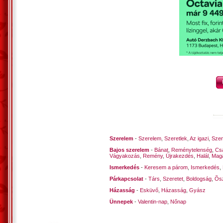
*
Legszebb nap, ha itt a gyereknap,
Ugye te gyerek, ez ma a csodanap?
Szórakozni veled én is akarok,
Várnak ránk sok-sok programok...
*
Papus: a legnagyobb kincsem,
És ennél sokkal nagyobb nincsen,
Hogy szüleim és Ti is szerettek...
Veletek maradok gyereknek!
Vecsés, 2023. május 27. –Kustra Feren
Szerelem
-
Szerelem
,
Szeretlek
,
Az igazi
,
Szen
Bajos szerelem
-
Bánat
,
Reménytelenség
,
Cs
Vágyakozás
,
Remény
,
Újrakezdés
,
Halál
,
Mag
Ismerkedés
-
Keresem a párom
,
Ismerkedés
,
Párkapcsolat
-
Társ
,
Szeretet
,
Boldogság
,
Õsz
Házasság
-
Esküvő
,
Házasság
,
Gyász
Ünnepek
-
Valentin-nap
,
Nőnap