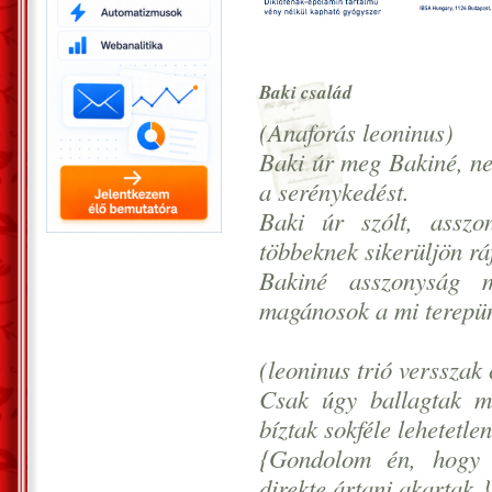
Baki család
(Anaforás leoninus)
Baki úr meg Bakiné, ne
a serénykedést.
Baki úr szólt, asszo
többeknek sikerüljön rá
Bakiné asszonyság 
magánosok a mi terepü
(leoninus trió versszak
Csak úgy ballagtak m
bíztak sokféle lehetetle
{Gondolom én, hogy a
direkte ártani akartak.}