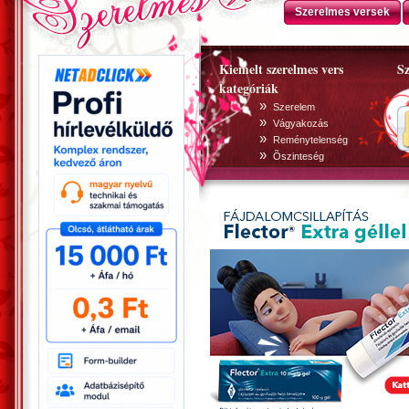
Szerelmes versek
Kiemelt szerelmes vers
Sz
kategóriák
»
Szerelem
»
Vágyakozás
»
Reménytelenség
»
Õszinteség