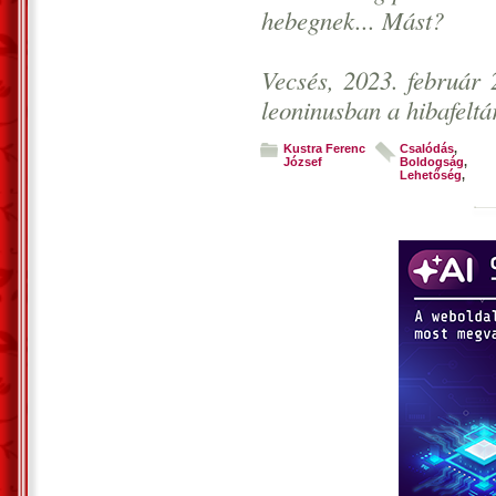
hebegnek... Mást?
Vecsés, 2023. február 
leoninusban a hibafeltá
Kustra Ferenc
Csalódás
,
József
Boldogság
,
Lehetőség
,