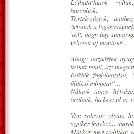
Láthatatlanok volt
harcoltak.
Törtek-zúztak, amihe
ártottak a legénységnek
Volt, hogy úgy sunnyogt
vehetett új monitort…
Ahogy hazaértek nyug
kellett tenni, azt megte
Bakiék foglalkozása, 
üldöző mindenit'…
Nálunk nincs hétvége
örülnek, ha barnul az 
Van sokszor olyan, h
szpíker feneket... maro
Máskor meg politikai v