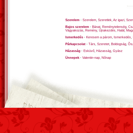
Szerelem
-
Szerelem
,
Szeretlek
,
Az igazi
,
Szen
Bajos szerelem
-
Bánat
,
Reménytelenség
,
Cs
Vágyakozás
,
Remény
,
Újrakezdés
,
Halál
,
Mag
Ismerkedés
-
Keresem a párom
,
Ismerkedés
,
Párkapcsolat
-
Társ
,
Szeretet
,
Boldogság
,
Õsz
Házasság
-
Esküvő
,
Házasság
,
Gyász
Ünnepek
-
Valentin-nap
,
Nőnap