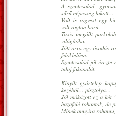
A szentcsalád -gyorsas
sűrű népesség lakott…
Volt is rögvest egy bic
volt rögtön ború.
Taxis megállt parkolób
világítóba.
Jött arra egy óvodás ro
felöklelően.
Szentcsalád jól érezte 
tulaj fakanalát.
Kinyílt gyártelep kapu
kezéből… pisztolya…
Jól mókázott ez a két ’
hazafelé rohantak, de p
Minek annyira rohanni, 