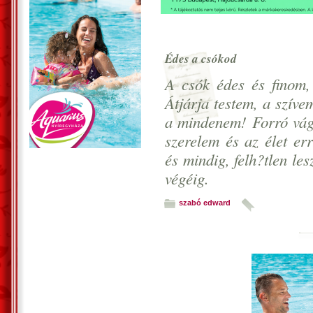
Édes a csókod
A csók édes és finom,
Átjárja testem, a szív
a mindenem! Forró vágy
szerelem és az élet er
és mindig, felh?tlen le
végéig.
szabó edward