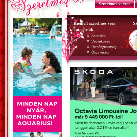
Szerelmes versek
Kiemelt szerelmes vers
Sz
kategóriák
»
Szerelem
»
Vágyakozás
»
Reménytelenség
»
Õszinteség