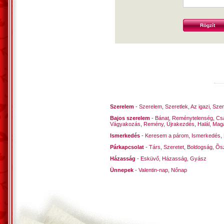
Szerelem
-
Szerelem
,
Szeretlek
,
Az igazi
,
Szen
Bajos szerelem
-
Bánat
,
Reménytelenség
,
Cs
Vágyakozás
,
Remény
,
Újrakezdés
,
Halál
,
Mag
Ismerkedés
-
Keresem a párom
,
Ismerkedés
,
Párkapcsolat
-
Társ
,
Szeretet
,
Boldogság
,
Õsz
Házasság
-
Esküvő
,
Házasság
,
Gyász
Ünnepek
-
Valentin-nap
,
Nőnap