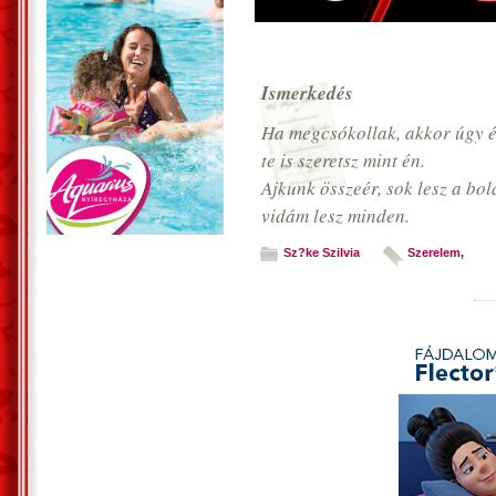
Ismerkedés
Ha megcsókollak, akkor úgy 
te is szeretsz mint én.
Ajkunk összeér, sok lesz a bo
vidám lesz minden.
Sz?ke Szilvia
Szerelem
,