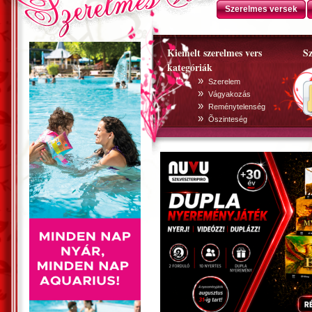
Szerelmes versek
Kiemelt szerelmes vers
Sz
kategóriák
»
Szerelem
»
Vágyakozás
»
Reménytelenség
»
Õszinteség