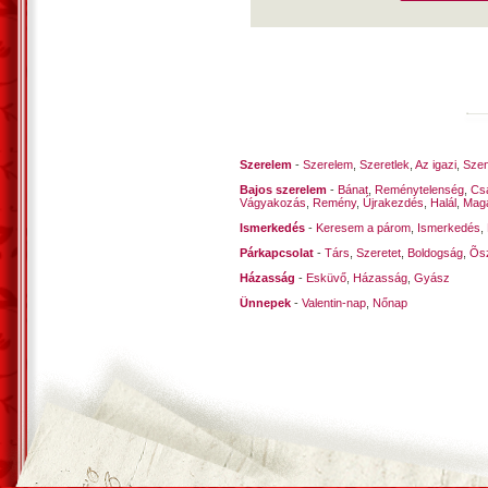
Szerelem
-
Szerelem
,
Szeretlek
,
Az igazi
,
Szen
Bajos szerelem
-
Bánat
,
Reménytelenség
,
Cs
Vágyakozás
,
Remény
,
Újrakezdés
,
Halál
,
Mag
Ismerkedés
-
Keresem a párom
,
Ismerkedés
,
Párkapcsolat
-
Társ
,
Szeretet
,
Boldogság
,
Õsz
Házasság
-
Esküvő
,
Házasság
,
Gyász
Ünnepek
-
Valentin-nap
,
Nőnap