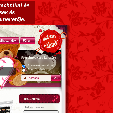
elhasználók
Fórum
Szerelmes vers keresése
Szerelmes versekben
Szerzők között
Ok
Bejelentkezés
Felhasználónév