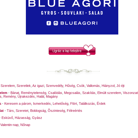
 által, mely engem éltet
ban és fényeden,
ol-é lelkem, a részeg,
med legmélyére - nem?
Zoltán fordítása
-
Szerelem
,
Szeretlek
,
Az igazi
,
Szenvedély
,
Hűség
,
Csók
,
Vallomás
,
Hiányzol
,
Jó éjt
relem
-
Bánat
,
Reménytelenség
,
Csalódás
,
Megcsalás
,
Szakítás
,
Elmúlt szerelem
,
Viszonzat
s
,
Remény
,
Újrakezdés
,
Halál
,
Magány
s
-
Keresem a párom
,
Ismerkedés
,
Lehetőség
,
Flört
,
Találkozás
,
Érdek
lat
-
Társ
,
Szeretet
,
Boldogság
,
Õszinteség
,
Félreértés
-
Esküvő
,
Házasság
,
Gyász
-
Valentin-nap
,
Nőnap