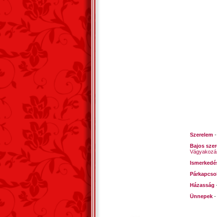
S a hit
illatod
nem hat
szerel
Jékely 
Szerelem
Bajos sze
Vágyakozá
Ismerkedé
Párkapcso
Házasság
Ünnepek