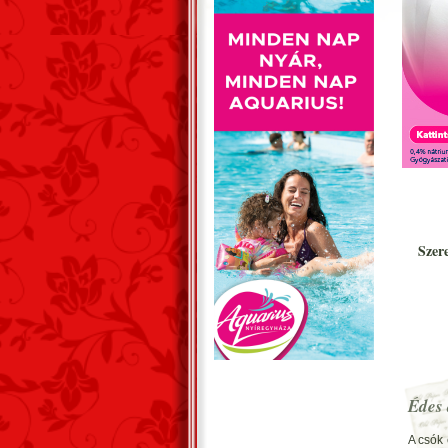
Szer
Édes 
A csók 