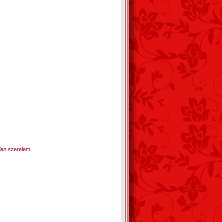
lan szerelem
,