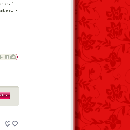
 és az élet
unk életünk
sét »