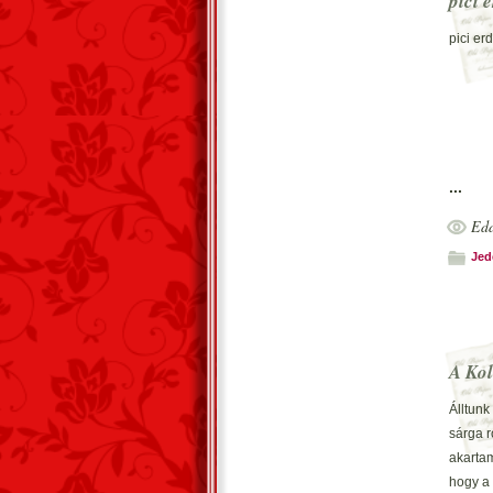
pici 
pici er
...
Edd
Jed
A Kol
Álltunk
sárga r
akarta
hogy a