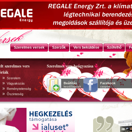
Szerelmes versek
Szerzők
Vers beküldése
Szófelhő
F
lt szerelmes vers
Szerelmes vers beágyazása
óriák
»
Szerelem
»
Beállítás
Facebook
Vágyakozás
kezdőlapnak
csoport
»
Reménytelenség
»
Õszinteség