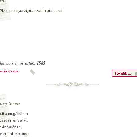
erd?
d?ben,pici nyuszi,pici szádra,pici puszi
ig ennyien olvasták:
1585
enák Csaba
osy téren
 ott a megállóban
ozsdás fény alatt,
m én valóban,
 csókunk elmaradt