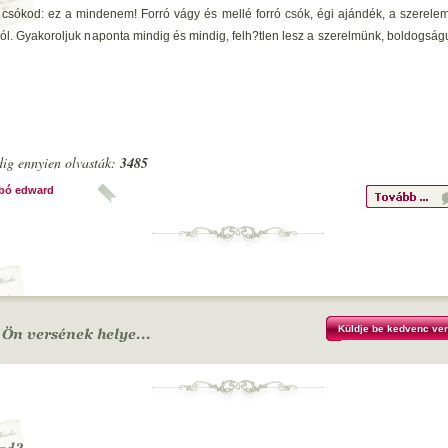
csókod: ez a mindenem! Forró vágy és mellé forró csók, égi ajándék, a szerelem
zól. Gyakoroljuk naponta mindig és mindig, felh?tlen lesz a szerelmünk, boldogság
ig ennyien olvasták:
3485
bó edward
Küldje be kedvenc ver