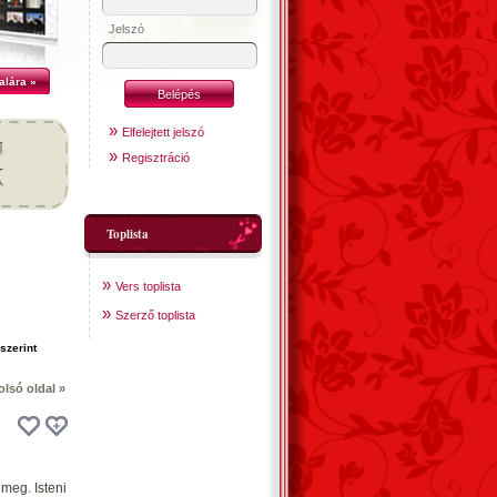
Jelszó
alára »
»
Elfelejtett jelszó
»
Regisztráció
Toplista
»
Vers toplista
»
Szerző toplista
olsó oldal »
meg. Isteni