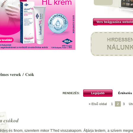
Vers beágyazása webold
elmes versek
/
Csók
RENDEZÉS:
« Első oldal
1
2
3
Ut
a csókod
édes és finom, szeretem mikor T?led visszakapom. Átjárja testem, a szívem megre