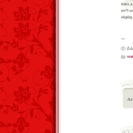
édes a 
err?l s
végéig.
...
Edd
sza