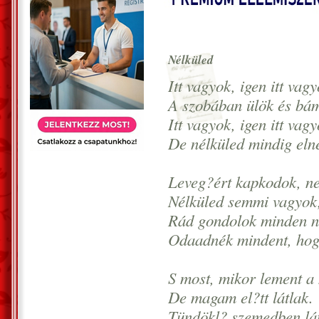
Nélküled
Itt vagyok, igen itt vagy
A szobában ülök és bá
Itt vagyok, igen itt vagy
De nélküled mindig eln
Leveg?ért kapkodok, ne
Nélküled semmi vagyok, 
Rád gondolok minden na
Odaadnék mindent, hog
S most, mikor lement a 
De magam el?tt látlak.
Tündökl? szemedben lát