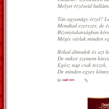
Melyet érzéseid hullámz
Tán ugyanúgy érzel? L
Mondtad ezerszer, de é
Bizonytalanságban kóv
Mégis várlak minden eg
Rólad álmodok és azt h
De mikor szemem kinyit
Egész nap csak teszek,
De minden egyes könny
saját vers