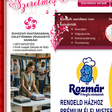
Szerelmes versek
Kiemelt szerelmes vers
Sz
kategóriák
»
Szerelem
»
Vágyakozás
»
Reménytelenség
»
Õszinteség