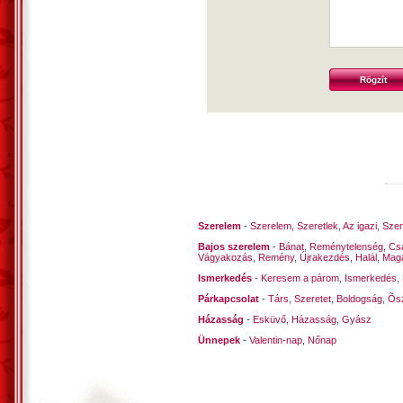
Szerelem
-
Szerelem
,
Szeretlek
,
Az igazi
,
Szen
Bajos szerelem
-
Bánat
,
Reménytelenség
,
Cs
Vágyakozás
,
Remény
,
Újrakezdés
,
Halál
,
Mag
Ismerkedés
-
Keresem a párom
,
Ismerkedés
,
Párkapcsolat
-
Társ
,
Szeretet
,
Boldogság
,
Õsz
Házasság
-
Esküvő
,
Házasság
,
Gyász
Ünnepek
-
Valentin-nap
,
Nőnap