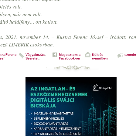
lelés volt,
ilyen, már nem volt.
ltó halálfény… ott kotlott.
s, 2021. november 14. – Kustra Ferenc József – íródott: rom
kező LIMERIK csokorban.
tra Ferenc
Vágyakozás
,
Megosztom a
Küldés
szerel
sef
Szeretet
,
Facebook-on
e-mailben