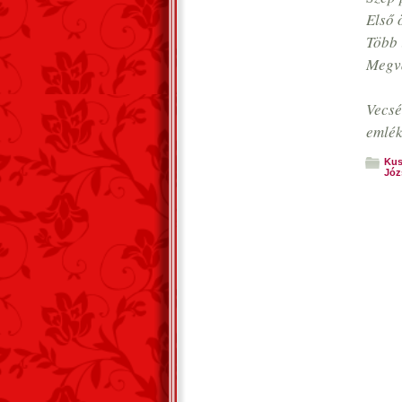
Első ö
Több 
Megvá
Vecsé
emlé
Kus
Józ