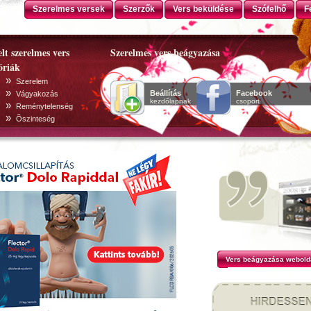
Szerelmes versek
Szerzők
Vers beküldése
Szófelhő
F
lt szerelmes vers
Szerelmes vers beágyazása
óriák
»
Szerelem
»
Beállítás
Facebook
Vágyakozás
kezdőlapnak
csoport
»
Reménytelenség
»
Õszinteség
Vers beágyazása webold