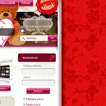
elhasználók
Fórum
Szerelmes vers keresése
Szerelmes versekben
Szerzők között
Ok
Bejelentkezés
Felhasználónév
Jelszó
alára »
»
Elfelejtett jelszó
»
Regisztráció