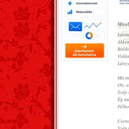
Mire
Látta
Akkor
Boldo
Vidám
Látsz
Ma má
Ott, 
Szép 
Ég mé
Félho
Csend
Szép 