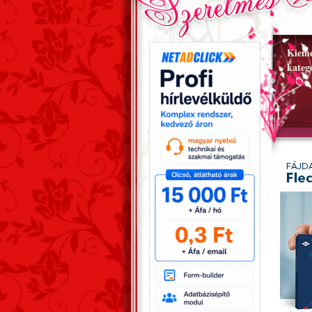
Kieme
kateg