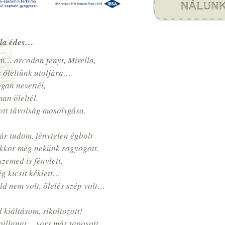
lla édes…
m… arcodon fényt, Mirella,
 öleltünk utoljára…
gan nevettél,
an öleltél.
ott távolság mosolygása.
r tudom, fénytelen égbolt
akkor még nekünk ragyogott.
szemed is fénylett,
g kicsit kéklett…
ld nem volt, ölelés szép volt…
 kiáltásom, sikoltozott!
pillanat… sors már taposott.