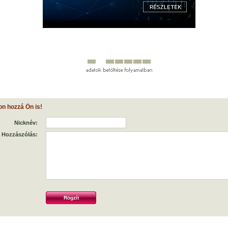
on hozzá Ön is!
Nicknév:
Hozzászólás: