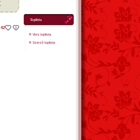
Toplista
42
»
Vers toplista
»
Szerző toplista