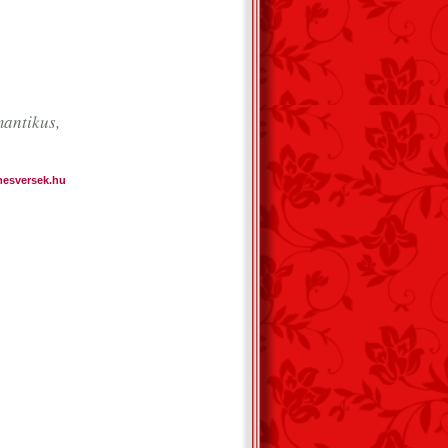
antikus,
mesversek.hu