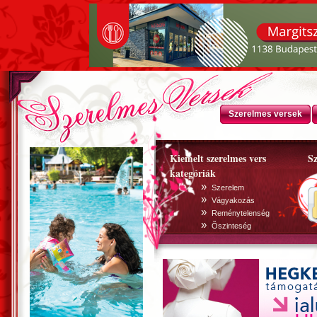
Szerelmes versek
Kiemelt szerelmes vers
Sz
kategóriák
»
Szerelem
»
Vágyakozás
»
Reménytelenség
»
Õszinteség