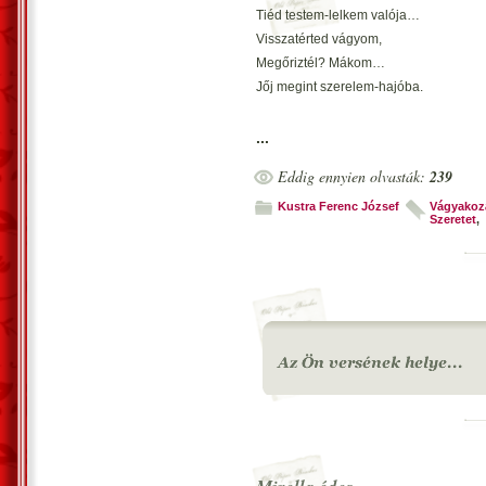
Tiéd testem-lelkem valója…
Visszatérted vágyom,
Megőriztél? Mákom…
Jőj megint szerelem-hajóba.
Visszatérnél? Együtt volna jó!
...
Kettőnknek von’ lélekfalazó.
Eddig ennyien olvasták:
239
Megint úgy vágynálak,
Megsimogatnálak…
Kustra Ferenc József
Vágyakoz
Szeretet
,
Ez már ne legyen megtagadó.
Visszatérnél? Vágy…Petronella.
Lennénk egy pár… élet valója.
Igaz pár lehetnénk,
Jövőbe mehetnénk…
Légy Te, szerelem messiása…
Vecsés, 2021. november 21. – Kustra F