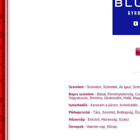
Szerelem
-
Szerelem
,
Szeretlek
,
Az igazi
,
Szen
Bajos szerelem
-
Bánat
,
Reménytelenség
,
Cs
Vágyakozás
,
Remény
,
Újrakezdés
,
Halál
,
Mag
Ismerkedés
-
Keresem a párom
,
Ismerkedés
,
Párkapcsolat
-
Társ
,
Szeretet
,
Boldogság
,
Õsz
Házasság
-
Esküvő
,
Házasság
,
Gyász
Ünnepek
-
Valentin-nap
,
Nőnap