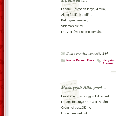
Mirella édes…
Láttam… arcodon fényt, Mirella,
Akkor öleltünk utoljára…
Boldogan nevettél,
Vidáman öleltél.
Látszott távolság mosolygása.
Ma már tudom, fénytelen égbolt
...
Ott, akkor még nekünk ragyogott.
Eddig ennyien olvasták:
244
Szép szemed is fénylett,
Ég még kicsit kéklett…
Kustra Ferenc József
Vágyakoz
Szeretet
,
Félhold nem volt, ölelés szép volt…
Csend kiáltásom, sikoltozott!
Szép pillanat… sors már taposott.
Mosolygott Hildegárd…
Első ölelés volt,
Több ilyen, már nem volt.
Emlékszem, mosolygott Hildegárd.
Megváltó halálfény… ott kotlott.
Láttam, mosolya nem volt csalárd.
Örömmel beszéltünk,
Vecsés, 2021. november 14. – Kustr
Idő, elment nékünk.