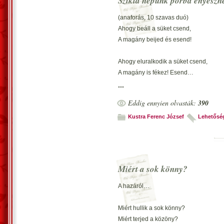
Szikla népünk porba enyészh
Vecsés, 2012. szeptember 8. – Kustra 
(anaforás, 10 szavas duó)
Ahogy beáll a süket csend,
A magány beijed és esend!
Ahogy eluralkodik a süket csend,
A magány is fékez! Esend…
*
...
Eddig ennyien olvasták:
390
(Bokorrímes)
Az ember a farkasa az embernek,
Kustra Ferenc József
Lehetősé
Ránézésre tarthatjuk lehetetlennek…
De az életben ez jutott a főemlősnek!
*
Miért a sok könny?
(3 soros-zárttükrös trió)
Csak ebben az ezeregyszáz évben,
A hazáról…
Voltak tragédiáink nagyon is bővében
Csak ebben az ezeregyszáz évben.
Miért hullik a sok könny?
Miért terjed a közöny?