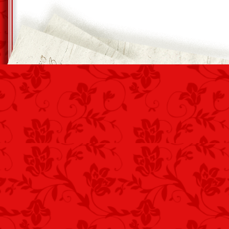
Keserv járja át a szívemet,
Úgy utálom ezt a harcteret…
Gyűlölőm az orosz harcteret!
Most szólt nekünk Tímár őrmester,
Hajnal négykor megyünk, frontmester
Társaságában oroszokhoz, „nyelvet” f
Magyarok Istene segítsen visszajönni.
Vajon holnap reggel, mire felvirrad a n
Visszajöttünk, vagy imát mormol értünk
És a százados küldi-e haza a kis mot
Az oroszok lelőttek, mint ellenséges lo
Keserv járja át teljesen a szívemet,
Úgy utálom már ezt a rothadt harctere
Gyűlölőm én nagyon az orosz harcteret
Istenem engedd még élni a szívemet…
Vecsés, 2012. április 29. – Kustra F
hőseink emlékére!