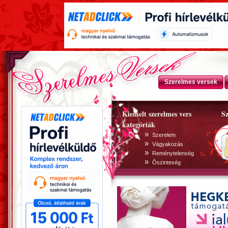
Szerelmes versek
Kiemelt szerelmes vers
Sz
kategóriák
»
Szerelem
»
Vágyakozás
»
Reménytelenség
»
Õszinteség