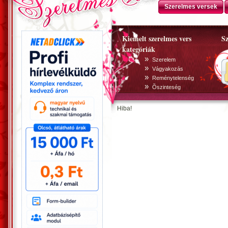
Szerelmes versek
Kiemelt szerelmes vers
Sz
kategóriák
»
Szerelem
»
Vágyakozás
»
Reménytelenség
»
Õszinteség
Hiba!