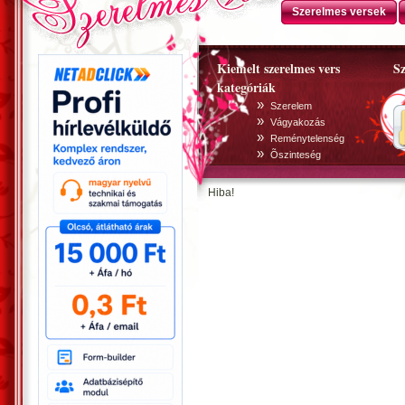
Szerelmes versek
Kiemelt szerelmes vers
Sz
kategóriák
»
Szerelem
»
Vágyakozás
»
Reménytelenség
»
Õszinteség
Hiba!