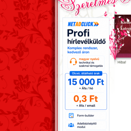
Kieme
kateg
Hiba!