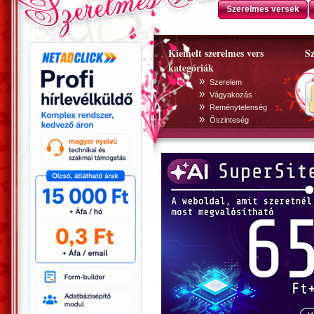
Szerelmes versek
Kiemelt szerelmes vers
Sz
kategóriák
»
Szerelem
»
Vágyakozás
»
Reménytelenség
»
Õszinteség