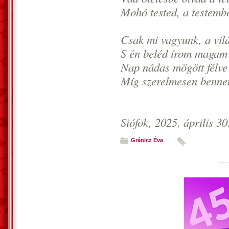
Mohó tested, a testembe
Csak mi vagyunk, a vilá
S én beléd írom magam 
Nap nádas mögött félve 
Míg szerelmesen bennem
Siófok, 2025. április 3
Gránicz Éva