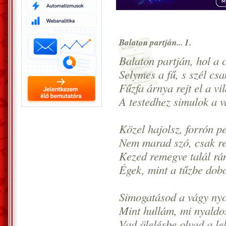
Balaton partján... 1.
Balaton partján, hol a c
Selymes a fű, s szél csa
Fűzfa árnya rejt el a vil
A testedhez simulok a v
Közel hajolsz, forrón p
Nem marad szó, csak re
Kezed remegve talál rá
Égek, mint a tűzbe dobo
Simogatásod a vágy nyo
Mint hullám, mi nyaldos
Vad ölelésbe olvad a le