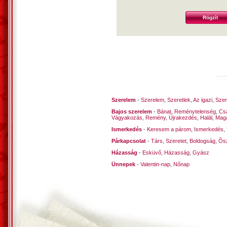
Szerelem
-
Szerelem
,
Szeretlek
,
Az igazi
,
Szen
Bajos szerelem
-
Bánat
,
Reménytelenség
,
Cs
Vágyakozás
,
Remény
,
Újrakezdés
,
Halál
,
Mag
Ismerkedés
-
Keresem a párom
,
Ismerkedés
,
Párkapcsolat
-
Társ
,
Szeretet
,
Boldogság
,
Õsz
Házasság
-
Esküvő
,
Házasság
,
Gyász
Ünnepek
-
Valentin-nap
,
Nőnap