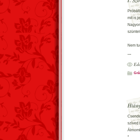
I. Sz
Próbál
mit is 
Nagyon
szüntel
Nem tu
Csak ér
...
Fény öl
Edd
mert b
Grá
Mint ki
fészket
Belül k
s jóság
Hián
Keresem
Csendes
nagyon
szíved 
Álmomb
Siófok,
*