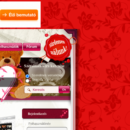
elhasználók
Fórum
Szerelmes vers keresése
Szerelmes versekben
Szerzők között
Ok
Bejelentkezés
Felhasználónév