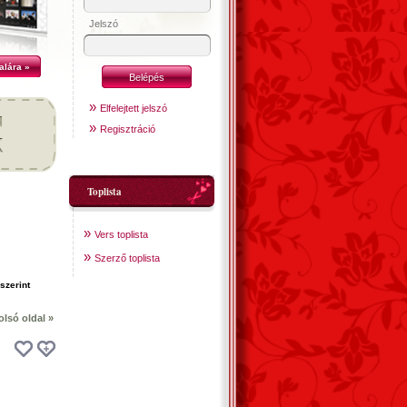
Jelszó
alára »
»
Elfelejtett jelszó
»
Regisztráció
Toplista
»
Vers toplista
»
Szerző toplista
olsó oldal »