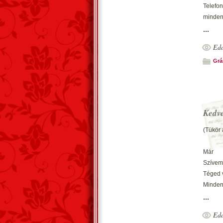
Telefo
minden
Te vagy
...
*
Edd
Hiányo
lelkem 
Grá
Vágyom
*
Perc pe
várok, 
Kedv
Jöjj, sz
*
(Tükör
Kívánl
mint es
Már
Minden 
Szívem
*
Téged v
Remény
Minden
egy üze
Csupa 
...
Jó is l
Csupa 
Edd
Minden