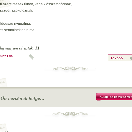
n szerelmesek ülnek, karjaik összefonódnak,
sszeér, csókolóznak.
oldogság nyugalma,
ncs semminek hatalma.
nznek, sem földi kincsnek,
yedül a szerető szívnek.
ig ennyien olvasták:
51
 2025. május 25. - Gránicz Éva -
nicz Éva
Küldje be kedvenc ver