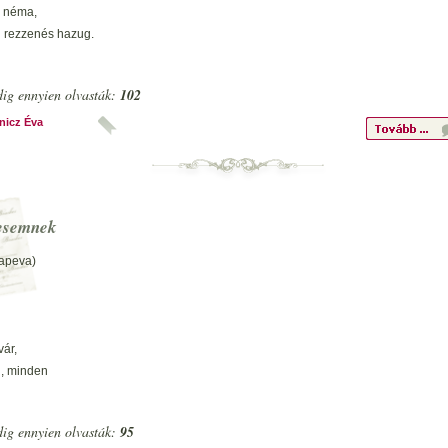
n néma,
 rezzenés hazug.
 a csend is.
ig ennyien olvasták:
102
d marja
minden szegletét.
nicz Éva
 szavadra!
reg lassan,
mint tavasz a fényt.
esemnek
erelmem, jöjj!
 apeva)
ak nagyon,
?t a szomjas föld.
sejtem hív.
ár,
 pislákol,
, minden
net, egy sóhaj.
napsugár!
enne már!
napsugár
ig ennyien olvasták:
95
, minden,