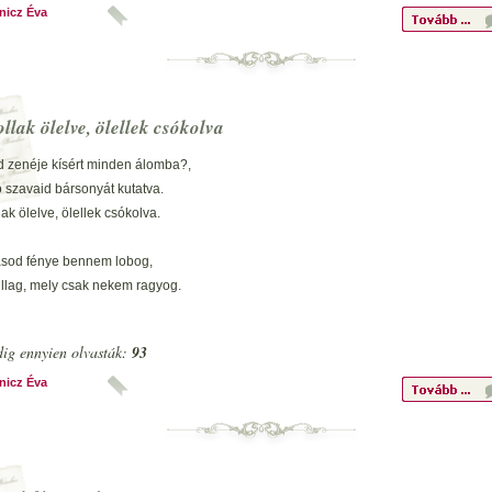
 2025. május 9. -Gránicz Éva- Írtam: Senrjú csokorban.
vár
nicz Éva
 2025. május 8. -Gránicz Éva-
llak ölelve, ölellek csókolva
 zenéje kísért minden álomba?,
 szavaid bársonyát kutatva.
ak ölelve, ölellek csókolva.
tásod fénye bennem lobog,
illag, mely csak nekem ragyog.
ak ölelve, ölellek csókolva.
ig ennyien olvasták:
93
elringat, bódít, felemel,
élegeznék minden éjjel.
nicz Éva
ak ölelve, ölellek csókolva.
sed ösvényét követném,
melegében otthonom lelném.