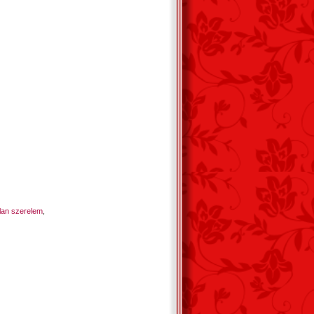
lan szerelem
,