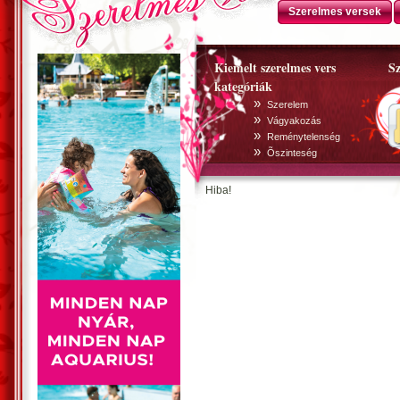
Szerelmes versek
Kiemelt szerelmes vers
Sz
kategóriák
»
Szerelem
»
Vágyakozás
»
Reménytelenség
»
Õszinteség
Hiba!