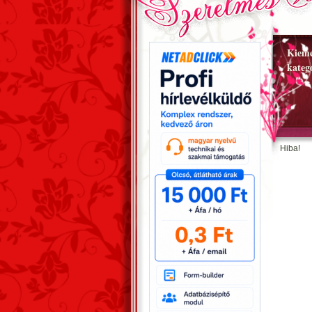
Kieme
kateg
Hiba!