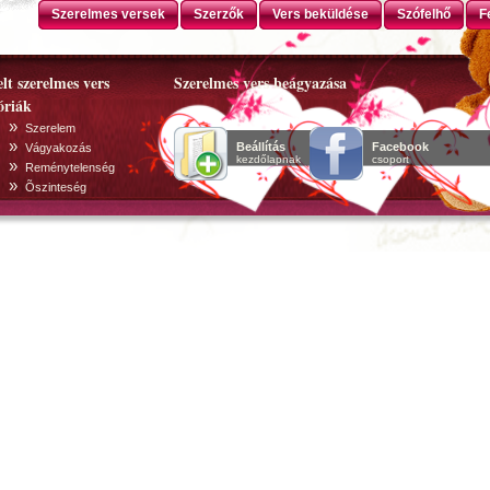
Szerelmes versek
Szerzők
Vers beküldése
Szófelhő
F
lt szerelmes vers
Szerelmes vers beágyazása
óriák
»
Szerelem
»
Beállítás
Facebook
Vágyakozás
kezdőlapnak
csoport
»
Reménytelenség
»
Õszinteség