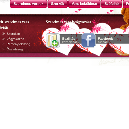
Szerelmes versek
Szerzők
Vers beküldése
Szófelhő
F
lt szerelmes vers
Szerelmes vers beágyazása
óriák
»
Szerelem
»
Beállítás
Facebook
Vágyakozás
kezdőlapnak
csoport
»
Reménytelenség
»
Õszinteség