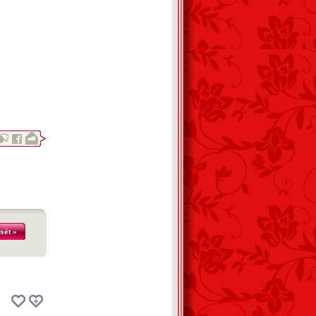
sét »