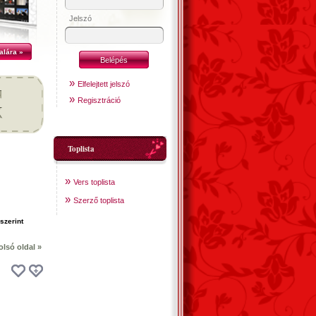
Jelszó
alára »
»
Elfelejtett jelszó
»
Regisztráció
Toplista
»
Vers toplista
»
Szerző toplista
olsó oldal »