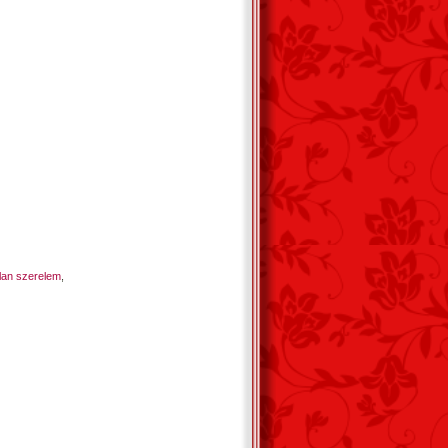
lan szerelem
,