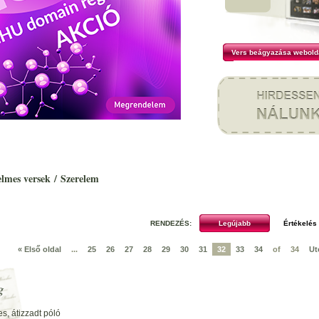
Vers beágyazása webold
elmes versek
/
Szerelem
RENDEZÉS:
« Első oldal
...
25
26
27
28
29
30
31
32
33
34
of
34
Ut
g
s, átizzadt póló