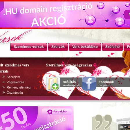
Szerelmes versek
Szerzők
Vers beküldése
Szófelhő
F
lt szerelmes vers
Szerelmes vers beágyazása
óriák
»
Szerelem
»
Beállítás
Facebook
Vágyakozás
kezdőlapnak
csoport
»
Reménytelenség
»
Õszinteség