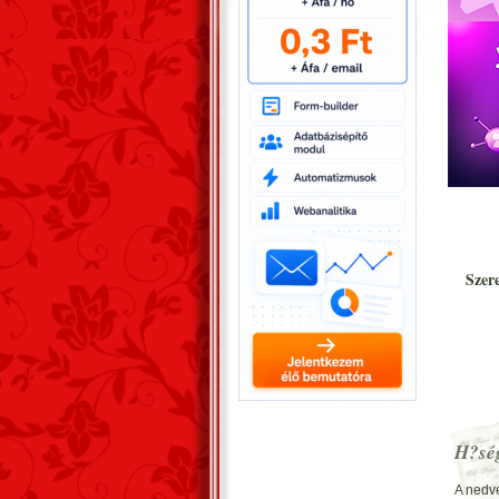
Szer
H?sé
A nedve