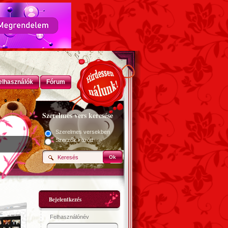
elhasználók
Fórum
Szerelmes vers keresése
Szerelmes versekben
Szerzők között
Ok
Bejelentkezés
Felhasználónév