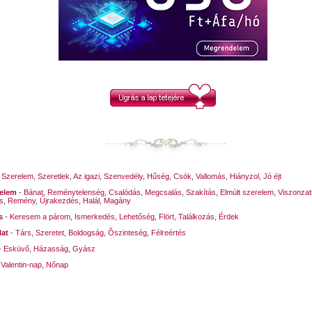
 a szemem...
ródunk a tér minden Holdjainak
amba ugrik,
érintéseivel
rt fél, hogy
ni szeret?k,
y látomás,
t egybevegyítve
..
itkos sikátoraiban.
em, szegényt.
te annyi
em törékeny,
y lényét,
a el?ttem a világ
i mindenségét,
-
Szerelem
,
Szeretlek
,
Az igazi
,
Szenvedély
,
Hűség
,
Csók
,
Vallomás
,
Hiányzol
,
Jó éjt
gok bolondos
relem
-
Bánat
,
Reménytelenség
,
Csalódás
,
Megcsalás
,
Szakítás
,
Elmúlt szerelem
,
Viszonzat
s
,
Remény
,
Újrakezdés
,
Halál
,
Magány
...
s
-
Keresem a párom
,
Ismerkedés
,
Lehetőség
,
Flört
,
Találkozás
,
Érdek
lat
-
Társ
,
Szeretet
,
Boldogság
,
Õszinteség
,
Félreértés
-
Esküvő
,
Házasság
,
Gyász
lmasan megfürdet,
-
Valentin-nap
,
Nőnap
y babát,
dogan hagyom,
intése édes,