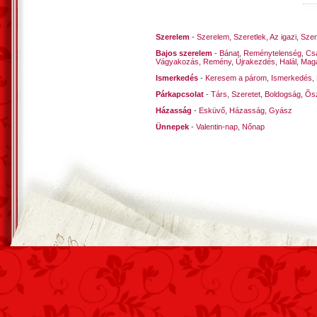
Szerelem
-
Szerelem
,
Szeretlek
,
Az igazi
,
Szen
Bajos szerelem
-
Bánat
,
Reménytelenség
,
Cs
Vágyakozás
,
Remény
,
Újrakezdés
,
Halál
,
Mag
Ismerkedés
-
Keresem a párom
,
Ismerkedés
,
Párkapcsolat
-
Társ
,
Szeretet
,
Boldogság
,
Õsz
Házasság
-
Esküvő
,
Házasság
,
Gyász
Ünnepek
-
Valentin-nap
,
Nőnap