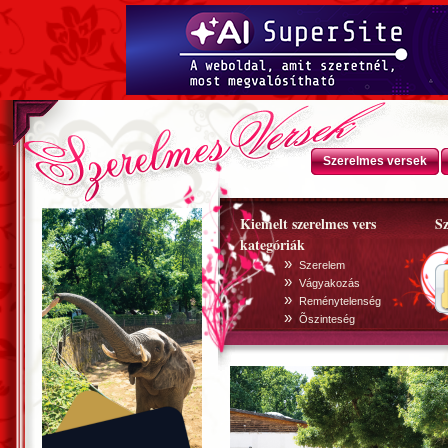
Szerelmes versek
Kiemelt szerelmes vers
Sz
kategóriák
»
Szerelem
»
Vágyakozás
»
Reménytelenség
»
Õszinteség