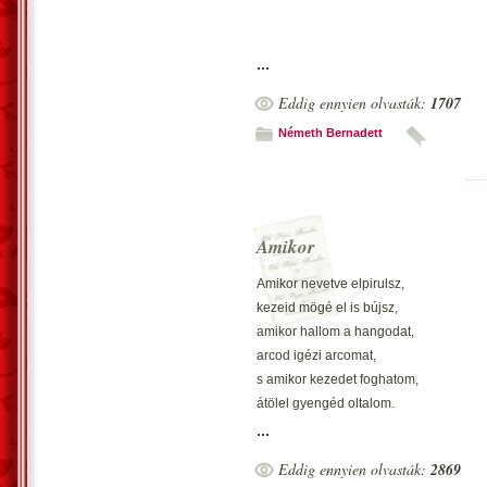
Egy csókot kérek, hangyányit!
csókod a csókomra száradt,
szemed csukódása gyónás,
...
csókoddal szép az elmúlás.
Eddig ennyien olvasták:
1707
4.
Németh Bernadett
Hogyha szeretsz, ki ne teríts,
ne n?jön rajtam kikerics,
úgy szeress, hogy eleveníts,
holtomiglan te melegíts.
Amikor
Amikor nevetve elpirulsz,
kezeid mögé el is bújsz,
amikor hallom a hangodat,
arcod igézi arcomat,
s amikor kezedet foghatom,
átölel gyengéd oltalom.
Amikor az utcán velem jársz,
...
ablak-szemekkel minden ház
Eddig ennyien olvasták:
2869
ránk tekint, fürkész kíváncsian,