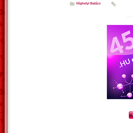
pedig járnak még annyian
Véghelyi Balázs
az utcákon és a tereken...
Nyílik bennünk a szerelem.
Sz?ke hajadba ha nap ragyog,
lesnek téged az angyalok.