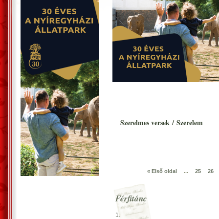
Szerelmes versek
/
Szerelem
« Első oldal
...
25
26
Férfitánc
1.