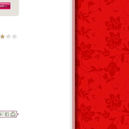
sét »