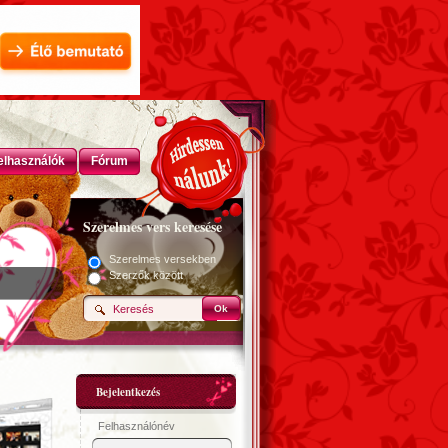
elhasználók
Fórum
Szerelmes vers keresése
Szerelmes versekben
Szerzők között
Ok
Bejelentkezés
Felhasználónév