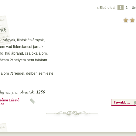
« Első oldal
1
2
Ut
mok
, vágyak, illatok és árnyak,
tem vad lidérctáncot járnak.
d, hiú ábránd, csalóka álom,
láttam ?t helyem nem találom.
álom ?t reggel, délben sem este,
szemem minden?t csak ?t kereste.
mt? minek adtál nekem érzékeket,
ig ennyien olvasták:
1256
 érezhetem ?t, mert enyém nem lehet.
sényi László
or
 nem látja, keresi mer?en,
 izzik bennem emelked?en.
em testének finom illatát,
ája árnyai t?nnek az éjjen át.