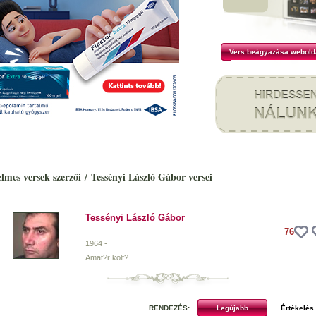
Vers beágyazása webold
elmes versek szerzői
/
Tessényi László Gábor versei
Tessényi László Gábor
76
1964 -
Amat?r költ?
RENDEZÉS: