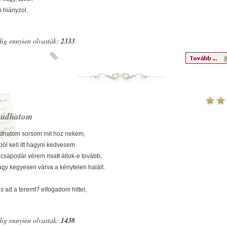
 hiányzol.
ed megöl a bánat.
ig ennyien olvasták:
2333
rre nézek
ütt képek.
tt téged látlak.
nek selymét
m ismét.
e ott lenni nálad.
tudhatom
dhatom sorsom mit hoz nekem,
ból kell itt hagyni kedvesem
 csapodár vérem miatt állok-e tovább,
gy kegyesen várva a kénytelen halált.
is ad a teremt? elfogadom hittel,
fiatal fruska nem vonz hidd el.
 csak várjon a maga sorára,
ig ennyien olvasták:
1438
nak nem teszek tallért a markába.