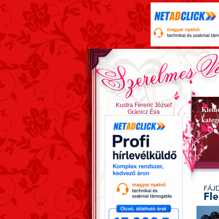
Kustra Ferenc József
Kieme
Gránicz Éva
kateg