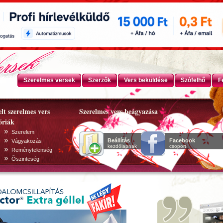
Szerelmes versek
Szerzők
Vers beküldése
Szófelhő
F
lt szerelmes vers
Szerelmes vers beágyazása
óriák
»
Szerelem
»
Beállítás
Facebook
Vágyakozás
kezdőlapnak
csoport
»
Reménytelenség
»
Õszinteség