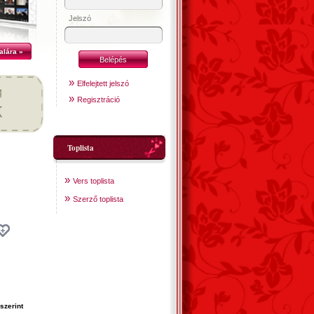
Jelszó
alára »
»
Elfelejtett jelszó
»
Regisztráció
Toplista
»
Vers toplista
»
Szerző toplista