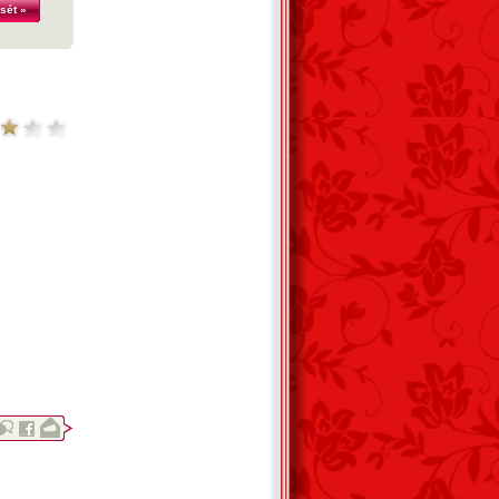
sét »