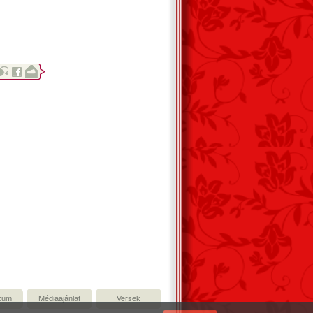
zum
Médiaajánlat
Versek