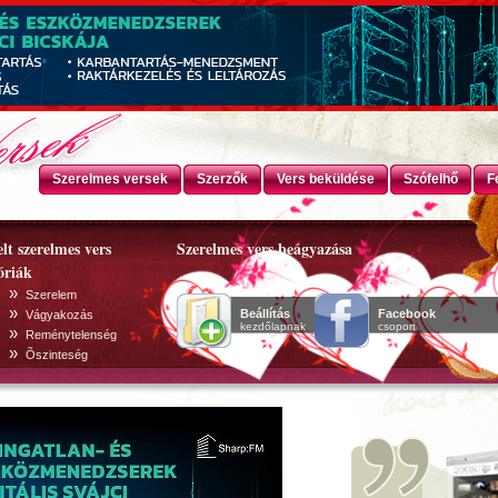
Szerelmes versek
Szerzők
Vers beküldése
Szófelhő
F
lt szerelmes vers
Szerelmes vers beágyazása
óriák
»
Szerelem
»
Beállítás
Facebook
Vágyakozás
kezdőlapnak
csoport
»
Reménytelenség
»
Õszinteség