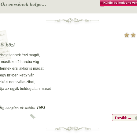
Küldje be kedvenc ver
zív közt
tehetetlennek érzi magát,
 másik kett? harcba vág.
lennek érzi akkor is magát,
egy id?ben kett? vár.
v közt nem választhat,
dja az egyik boldogtalan marad.
en fele a szívnek az ész,
 lehet?séget most ? kér.
ig ennyien olvasták:
1693
zív iszonyúan makacs,
en lehet?séget megtagad.
 választani a szív,
ndkett?t igazán szereti.
ja tovább a fájdalmat,