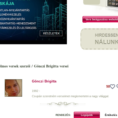
Vers beágyazása webold
elmes versek szerzői
/
Gönczi Brigitta versei
Gönczi Brigitta
98
1992 -
Csupán szeretném verseimet megismertetni a nagy világgal.
RENDEZÉS: