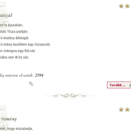
ív fájdalmában meghasadt
saszál
es?s éjszakán,
ódó Tisza partján,
 kislány álldogál.
ú leány kezében egy rózsaszál,
 zokogva egy fiút vár.
iába van itt és vár,
zerelme többé nem jön már.
ta szerelmét a Vén Tisza,
ig ennyien olvasták:
2594
 nem is adja ?t vissza.
ú kislány kezében egy rózsát szorongat,
lt most már hangosan zokogva:
 halál, Vén Tisza!
 nekem ?t vissza!
ént a Tisza még jobban morajlik,
öl csapnak mérges habjai.
s remény
ú kislány kezében a rózsával
a Tisza habjában.
elét, hogy elszaladja,