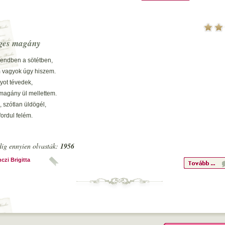
ges magány
sendben a sötétben,
vagyok úgy hiszem.
yot tévedek,
magány ül mellettem.
 szótlan üldögél,
ordul felém.
is tudom mire gondol,
k csendben könnyem hullatom.
ig ennyien olvasták:
1956
épeket mutat hangtalan,
n sosem volt igaz.
czi Brigitta
 múlton rágódok,
ldogság után vágyódom,
momra nem marad semmi más,
z örök h?séges magány.