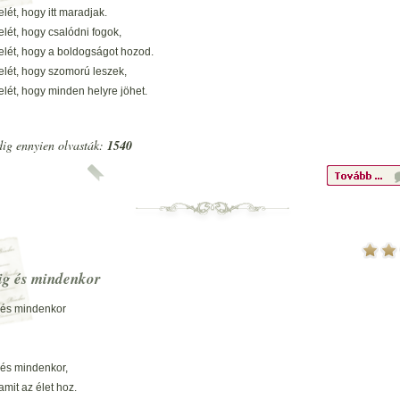
elét, hogy itt maradjak.
elét, hogy csalódni fogok,
elét, hogy a boldogságot hozod.
elét, hogy szomorú leszek,
elét, hogy minden helyre jöhet.
eményt, hogy miénk az öröm,
ig ennyien olvasták:
1540
eményt, hogy jobb élet jön.
eményt, hogy újra élhessek,
eményt, hogy létezhessek.
reményt, hogy minden szép legyen,
eményt, mi éltet engemet.
ig és mindenkor
 és mindenkor
 és mindenkor,
amit az élet hoz.