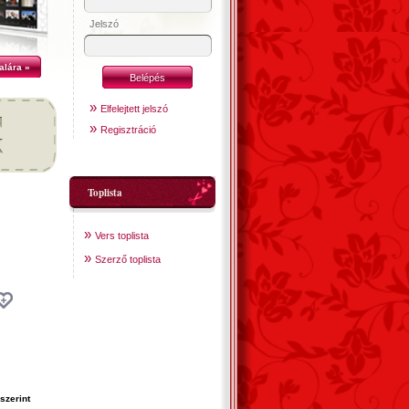
Jelszó
alára »
»
Elfelejtett jelszó
»
Regisztráció
Toplista
»
Vers toplista
»
Szerző toplista