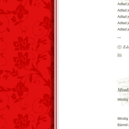
Adtad j
Adtad j
Adtad j
Adtad j
Adtad j
...
Adtál r
Edd
Adtál r
Adtál r
Adtál r
Adtál 
Adtál r
Mind
Mindig
Mindig
Bármit 