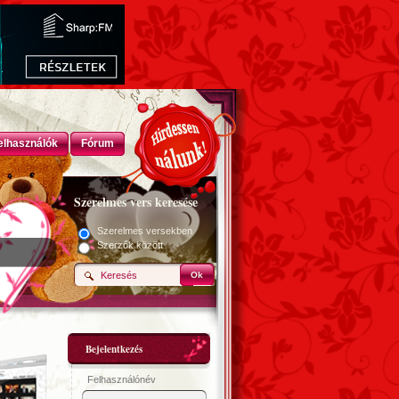
elhasználók
Fórum
Szerelmes vers keresése
Szerelmes versekben
Szerzők között
Ok
Bejelentkezés
Felhasználónév