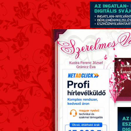
Kustra Ferenc József
Kieme
Gránicz Éva
kateg