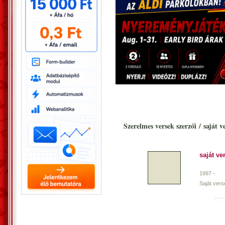
Szerelmes versek szerzői
/
saját v
saját ve
1997 -
Saját verse