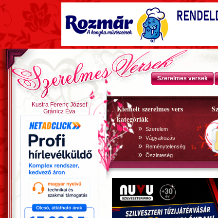
Szerelmes versek
Kustra Ferenc József
Kiemelt szerelmes vers
Sz
Gránicz Éva
kategóriák
»
Szerelem
»
Vágyakozás
»
Reménytelenség
»
Õszinteség