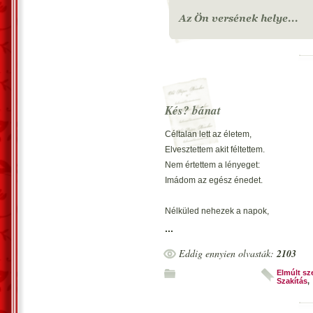
Hogy elveszítlek, attól rettegek,
Hihetetlen mód, rettenet.
A nevemet mélyen karcoltam,
A boldogságunk ellen harcoltam.
Ahogy Isten az embert teremtette
Úgy lettünk egymásnak rendeltetve.
Kés? bánat
Kett?nkért kelne fel a Nap.
Err?l álmodom mindennap.
Céltalan lett az életem,
Elvesztettem akit féltettem.
Nem értettem a lényeget:
Imádom az egész énedet.
Nélküled nehezek a napok,
Csak a gyötrelem amit kapok.
...
Panasz nem hagyhatja el számat,
Eddig ennyien olvasták:
2103
Ez az élet nyújtotta számla.
Elmúlt sz
Szakítás
,
Megfizetek minden tettemért,
Amit ellened tettem én,