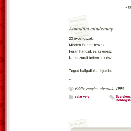
« E
Álmodom mindennap
23 éves leszek.
Minden fáj amit teszek.
Furán hangzik ez az egész
Nem szorult belém sok ész.
Téged hallgatlak a fejembe.
Egész léted a testembe.
...
Rólad álmodom mindennap,
Eddig ennyien olvasták:
1995
Csak ne küldj el: kabát, kalap.
saját vers
Szerelem
,
Boldogsá
Nem bírlak elengedni,
Bújj ide hozzam feledni.
Nem sokra megyek az imámmal.
Szembe megyek én a világgal.