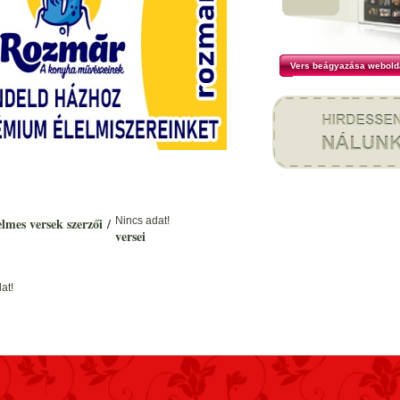
Vers beágyazása webold
elmes versek szerzői
/
Nincs adat!
versei
at!