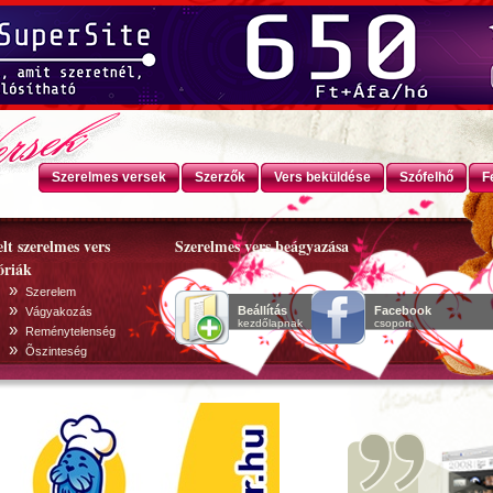
Szerelmes versek
Szerzők
Vers beküldése
Szófelhő
F
lt szerelmes vers
Szerelmes vers beágyazása
óriák
»
Szerelem
»
Beállítás
Facebook
Vágyakozás
kezdőlapnak
csoport
»
Reménytelenség
»
Õszinteség