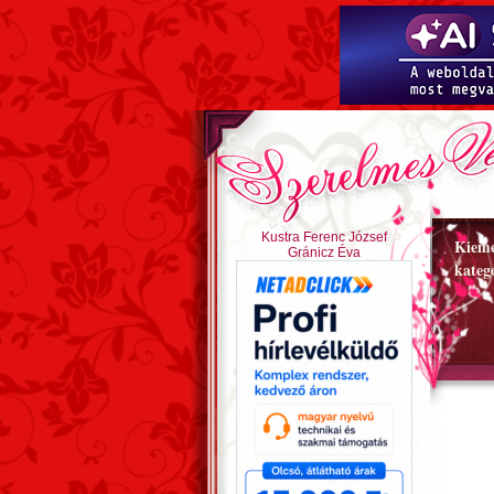
Kustra Ferenc József
Kieme
Gránicz Éva
kateg