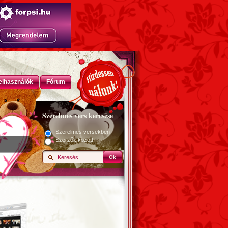
elhasználók
Fórum
Szerelmes vers keresése
Szerelmes versekben
Szerzők között
Ok