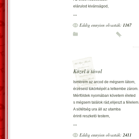
elárulod kivánságod,
farkcsóválásod
...
mutatja boldogságod.
Eddig ennyien olvasták:
1167
Bár láttam szomorúságod
a gazdira várva,
ha nyílik az ajtó
örvendessz ugrálva.
Simogatás,kényeztetés
jól esne újra és újra
Közel a távol
és ha nem kapod meg
játszod a sért?döttet
Ismerem az arcod de mégsem látom,
az ágy alá bújva.
érzéseid tükörképét a lelkembe zárom.
Mérföldek nyomában követem életed
s mégsem találok rád,elijeszt a félelem
A sötétség ura áll az utamba
érinti reszketö testem,
szárnyaló t?zmadár vágtat sebesen fel
...
szívem kitépi hogy szerelmed elfelejts
Eddig ennyien olvasták:
2411