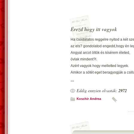
Érezd hogy itt vagyok
Ha csodálatos reggelre nyitod a két s
az els? gondolatod engedd,hogy én le
Angyal arcot öltök és kísérem életed,
óvlak mindent?l.
Azért vagyok hogy melletted legyek.
Amikor a sötét eget beragyogják a csill
kísérem az édes álmod,érezd hogy itt 
...
Eddig ennyien olvasták:
2972
Koschir Andrea