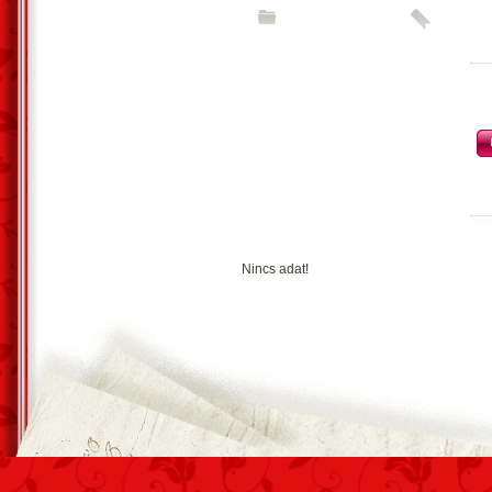
Vágtató t?zmadár nem tudod mit teszel
kitépett szívemmel halott leszel.
A sötétség ura már nem áll az utamba
szívem gyémánttá változott,
a szerelmi zálog jelképére,légy hát átko
S mi lesz tovább velem?
Lelkem a mennyekbe száll
s majd ott örökre a tiédre rátalál.
Nincs adat!