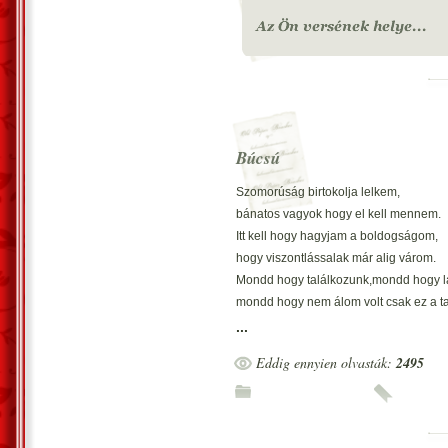
Búcsú
Szomorúság birtokolja lelkem,
bánatos vagyok hogy el kell mennem.
Itt kell hogy hagyjam a boldogságom,
hogy viszontlássalak már alig várom.
Mondd hogy találkozunk,mondd hogy l
mondd hogy nem álom volt csak ez a ta
Peregnek könnyeim,sírok érted
...
de vissza jövök hozzád megigérem né
Eddig ennyien olvasták:
2495
Odaadtam neked a testem a szerelme
amíg távol vagyok töled addig sem fele
Megígérted nekem a legnagyobb csilla
ha rám gondolsz onnan tudom,