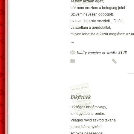
Testem lázban égett,
bár nem éreztem a betegség jelét.
Szivem hevesen dobogott,
az utam hozzád vezetett....Feléd.
Játszottam a gondolattal,
milyen lehet he el?ször meglátom az a
meghallani a kedves bársony hangod.
...
El?ször érezni gyengéd ölelésed,
Eddig ennyien olvasták:
2148
egyszer?en csak megismerni Téged.
Kit?zött utam hozzád végre révbe ért,
az els? pillantásod,gyönge ölelésed
nyugtatást igért.
Mesébe ill? élményben volt részem,
azt kaptam t?led amit nem is kértem.
A legdrágább ajándékot,mit ?rzök féltve
Bikficnek
a testi gyönyört,lelked a szerelmed ad
H?séges kis társ vagy,
te négylábú teremtés.
Világos rövid sz?röd takarja
tested bársonyként.
Az okos nézéseddel