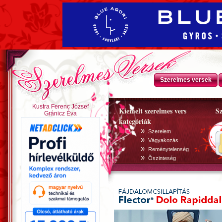
Szerelmes versek
Kustra Ferenc József
Kiemelt szerelmes vers
Sz
Gránicz Éva
kategóriák
»
Szerelem
»
Vágyakozás
»
Reménytelenség
»
Õszinteség