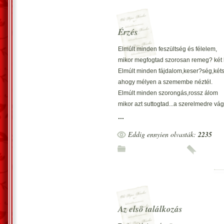
csak nekem ragyog.
Érzés
Elmúlt minden feszültség és félelem,
mikor megfogtad szorosan remeg? két
Elmúlt minden fájdalom,keser?ség,két
ahogy mélyen a szemembe néztél.
Elmúlt minden szorongás,rossz álom
mikor azt suttogtad...a szerelmedre vá
Remeg? forró testünk egymáshoz simul
...
becéz? suttogásod az édes csókod mind
Eddig ennyien olvasták:
2235
Kellemes érzés fog el mindig ha Rád g
azt hiszem én szerelmes vagyok!
Az elsö találkozás