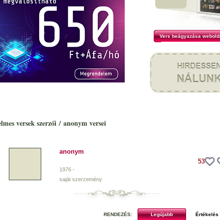
Vers beágyazása webold
elmes versek szerzői
/
anonym versei
anonym
53
1976 -
saját szerzemény
RENDEZÉS: