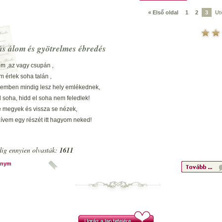
« Első oldal
1
2
3
Ut
s álom és gyötrelmes ébredés
m ,az vagy csupán ,
m érlek soha talán ,
vemben mindig lesz hely emlékednek,
 soha, hidd el soha nem feledlek!
 megyek és vissza se nézek,
ívem egy részét itt hagyom neked!
udom ,hogy a te szívedben,
n helye emlékemnek,
ig ennyien olvasták:
1611
rom ,hogy tudd:t?lem jobban
án soha senki nem szeretett!
onym
jártál és bármerre is vitt az utad,
voltam és egyengettem boldogságodat!
ást én soha nem vártam érte,
z a bolond szívem remélte,
lán majd egyszer megszeretsz érte!