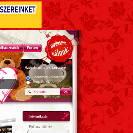
elhasználók
Fórum
Szerelmes vers keresése
Szerelmes versekben
Szerzők között
Ok
Bejelentkezés
Felhasználónév