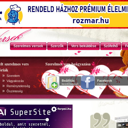
Szerelmes versek
Szerzők
Vers beküldése
Szófelhő
F
lt szerelmes vers
Szerelmes vers beágyazása
óriák
»
Szerelem
»
Beállítás
Facebook
Vágyakozás
kezdőlapnak
csoport
»
Reménytelenség
»
Õszinteség