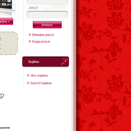
Jelszó
alára »
»
Elfelejtett jelszó
»
Regisztráció
Toplista
»
Vers toplista
»
Szerző toplista