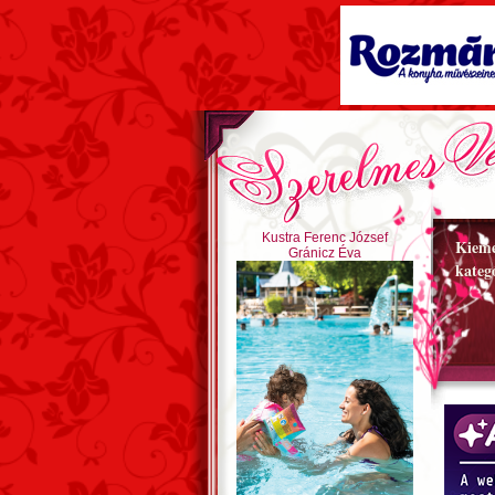
Kustra Ferenc József
Kieme
Gránicz Éva
kateg