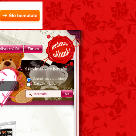
elhasználók
Fórum
Szerelmes vers keresése
Szerelmes versekben
Szerzők között
Ok