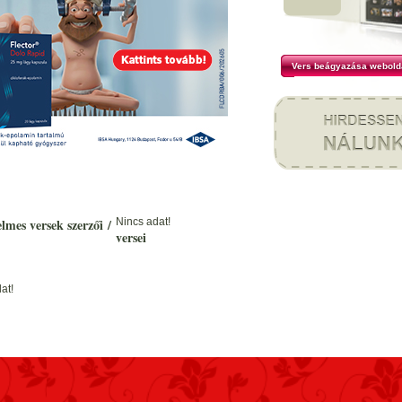
Vers beágyazása webold
elmes versek szerzői
/
Nincs adat!
versei
at!