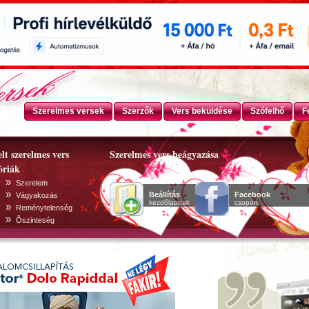
Szerelmes versek
Szerzők
Vers beküldése
Szófelhő
F
lt szerelmes vers
Szerelmes vers beágyazása
óriák
»
Szerelem
»
Beállítás
Facebook
Vágyakozás
kezdőlapnak
csoport
»
Reménytelenség
»
Õszinteség