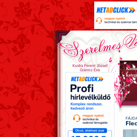
Kustra Ferenc József
Kieme
Gránicz Éva
kateg