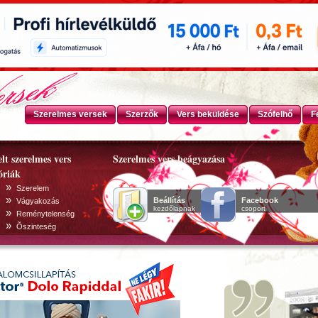
Szerelmes versek
Szerzők
Vers beküldése
Szófelhő
F
lt szerelmes vers
Szerelmes vers beágyazása
óriák
»
Szerelem
»
Beállítás
Facebook
Vágyakozás
kezdőlapnak
csoport
»
Reménytelenség
»
Õszinteség