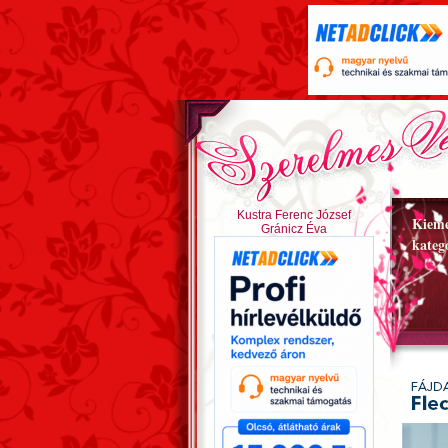
Kustra Ferenc József
Kieme
Gránicz Éva
kateg