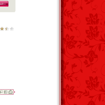
sét »