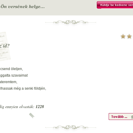
aka,
Küldje be kedvenc ver
voltál az az
a,
ajolt hozzám
lt.
z id?
csend öleljen,
aggatta szavaimat
rateremtem,
lhassak még a senki földjén,
 sárban a kehely
töml? vérünk
ig ennyien olvasták:
1228
sak szégyentelen.