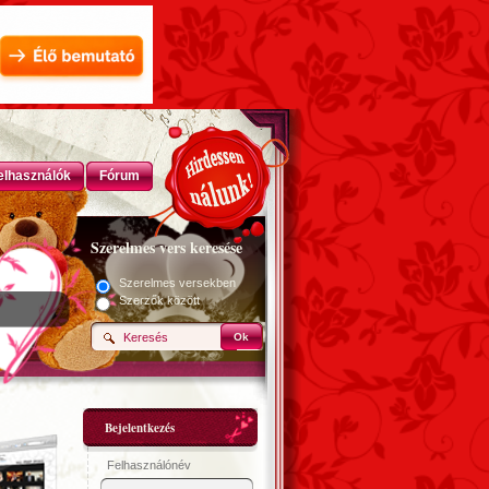
elhasználók
Fórum
Szerelmes vers keresése
Szerelmes versekben
Szerzők között
Ok
Bejelentkezés
Felhasználónév