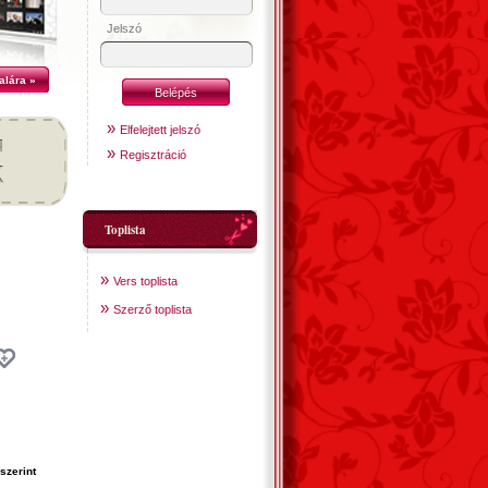
Jelszó
alára »
»
Elfelejtett jelszó
»
Regisztráció
Toplista
»
Vers toplista
»
Szerző toplista