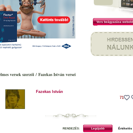
Vers beágyazása webold
elmes versek szerzői
/
Fazekas István versei
Fazekas István
71
RENDEZÉS: