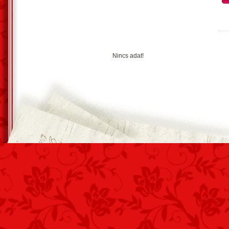
szívemet zörg? id?nkben.
A vadludak árnyékai
versenyt úsznak éjjel érted,
magamba áslak el?lük
Nincs adat!
életem éneke, ének!
2.
Szép vagy, mint az esti szirtek
a tengerre hajló dombokon,
a lángoló nap vízbe omlik,
szemedt?l fénylik föl homlokom.
Szép vagy, mint a Gileád völgye,
mint es? után a jázminok,
létemnek bokrán tündökölsz,
illatoddal szívem bódítod.
A szépséged oly egyszer?,