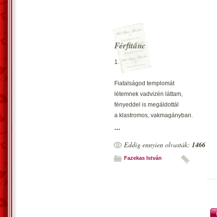
Férfitánc
1.
Fiatalságod templomát
létemnek vadvizén láttam,
fényeddel is megáldottál
a klastromos, vakmagányban.
...
Lelkem vala fehér berhe,
Eddig ennyien olvasták:
1466
vérem is virágzik érted,
oltárom és szent zsoltárom
Fazekas István
két énekl? bokád, térded.
Nem kértél soha semmire
és semmit sem vártál t?lem,
maradj meg ?rl? poromig,