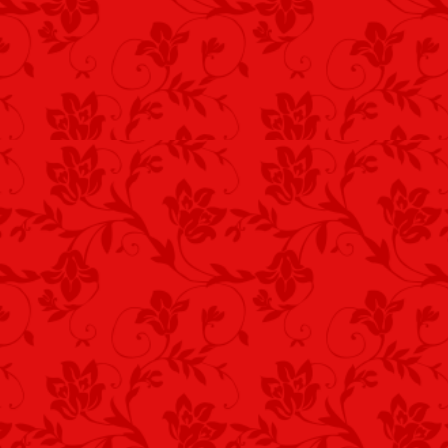
mint tudni, az élet véget ér,
mert te vagy a nap, te a tenger,
te vagy az alkony, az esti szél.
3.
Az ajkamon nincs bocsánat,
csókod a csókomra száradt,
szemed csukódása gyónás,
csókoddal szép az elmúlás.
4.
Hogyha szeretsz, ki ne teríts,
ne n?jön rajtam kikerics,
úgy szeress, hogy eleveníts,
holtomiglan te melegíts.