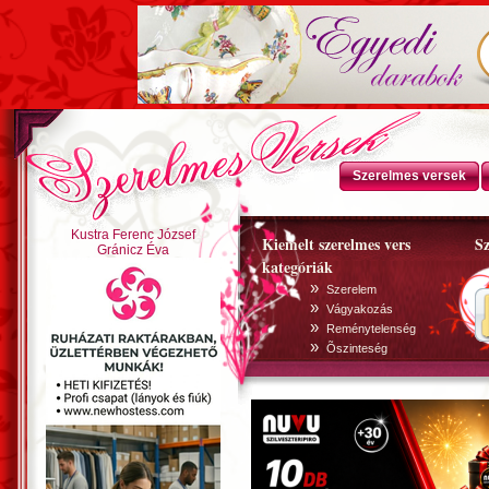
Szerelmes versek
Kustra Ferenc József
Kiemelt szerelmes vers
Sz
Gránicz Éva
kategóriák
»
Szerelem
»
Vágyakozás
»
Reménytelenség
»
Õszinteség