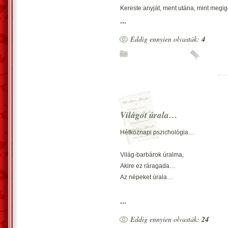
Borultság múlik…
Kereste anyját, ment utána, mint megig
Vecsés, 2013. április 14. ? Kustra Fere
Reményünk: szeretetben!
...
Elérjük az életben?
Vecsés, 2014. március 30. – Kustra Fe
Eddig ennyien olvasták:
4
*
ŐSZ
Az ősz avarán
Széllel bélelt a bokor,
Alatta kotor.
Húszévesen számoltam,
Világot úrala…
Ma már ezt se! Álmomban?
*
Hétköznapi pszichológia…
VERSELÉS
Világ-barbárok úralma,
A rímek álmok,
Akire ez ráragada…
Csendülő szóvirágok
Az népeket úrala…
És jó olvasni.
Pennám kaparja a papírt,
Lettlégyen despotikus…
...
Mily’ gondolatot rögzít?
Terrorizmus,
Eddig ennyien olvasták:
24
*
Barbarizmus,