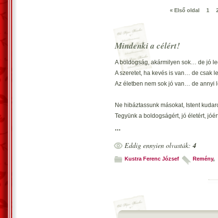
« Első oldal
1
Mindenki a célért!
A boldogság, akármilyen sok… de jó l
A szeretet, ha kevés is van… de csak l
Az életben nem sok jó van… de annyi 
Ne hibáztassunk másokat, Istent kuda
Tegyünk a boldogságért, jó életért, jóért
Mindenki a saját sorsa kovácsa… célér
...
Eddig ennyien olvasták:
4
Vecsés, 2013. február 27. - Kustra Fer
Kustra Ferenc József
Remény
,