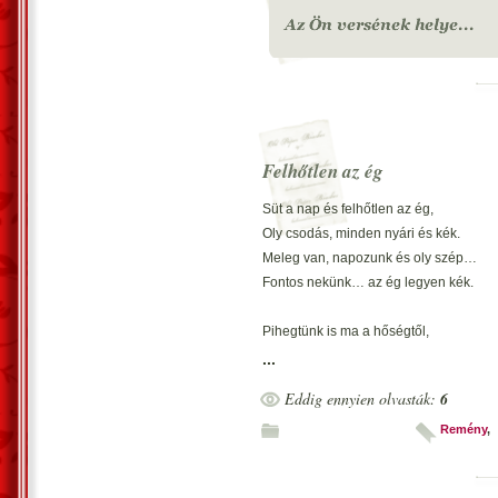
Felhőtlen az ég
Süt a nap és felhőtlen az ég,
Oly csodás, minden nyári és kék.
Meleg van, napozunk és oly szép…
Fontos nekünk… az ég legyen kék.
Pihegtünk is ma a hőségtől,
A kutya is jégkockát kapott.
...
Élveztük hőséget; melegtől
Eddig ennyien olvasták:
6
Ültünk árnyékba; estre kopott.
Remény
,
Vecsés, 2002. június 21. – Kustra Fere