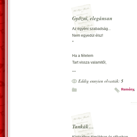
Győzni, elegánsan
Az egyéni szabadság...
Nem egyedül élsz!
*
Ha a félelem
Tart vissza valamitől,
Az rossz előjel.
...
*
Eddig ennyien olvasták:
5
Ha meggyőződés
Remény
,
Nem segít a célodhoz,
Keress más utat.
*
Fő az értelem!
Tankák…
A sorok közt olvasni,
Már fél győzelem!