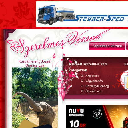
Szerelmes versek
Kustra Ferenc József
Kiemelt szerelmes vers
Sz
Gránicz Éva
kategóriák
»
Szerelem
»
Vágyakozás
»
Reménytelenség
»
Õszinteség