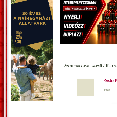
Szerelmes versek szerzői
/
Kustra 
Kustra 
1948 -