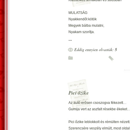
Klasszikus témákban és stílusban
*
MULATSÁG
Véleményedet
Nyakkendőt kötök
Másra nem erőltesd rá,
Megyek bálba mulatni,
Nem lesz a híved!
Nyakam szorítja.
*
Bálban táncolunk, iszunk
...
Lányoknak udvarolunk.
Eddig ennyien olvasták:
5
A nyílt erőszak
*
Nyílt háborúskodásba.
Vezetve pusztít.
BÉKE
*
Az élet csendes
És tajték színű a nap,
Ellentáborba
Béke leng körbe…
Szóval és csellel hatolj.
Mindenhonnan lőnek ránk,
Pici őzike
Vér nélkül győzöl.
Itt nem lesz farsangi fánk…
*
*
Az autó erősen csoszogva fékezett…
Gumija vert az aszfalt résekbe ékeket
Szó erejével
GYŐZELEM
Győzz, ha tudsz, így elegáns.
Győzelembe bízz!
Pici őzike leblokkolt és rémülten nézett
Sikered meglesz!
Lesz csendes éj, napsütés.
Szerencsére veszély elmúlt, most oldal