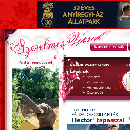
Szerelmes versek
Kustra Ferenc József
Kiemelt szerelmes vers
Sz
Gránicz Éva
kategóriák
»
Szerelem
»
Vágyakozás
»
Reménytelenség
»
Õszinteség