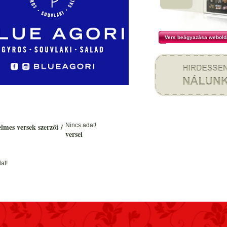
Vers beágyazása webold
elmes versek szerzői
/
Nincs adat!
versei
at!