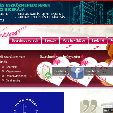
Szerelmes versek
Szerzők
Vers beküldése
Szófelhő
F
lt szerelmes vers
Szerelmes vers beágyazása
óriák
»
Szerelem
»
Beállítás
Facebook
Vágyakozás
kezdőlapnak
csoport
»
Reménytelenség
»
Õszinteség