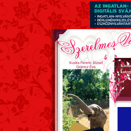
Kustra Ferenc József
Kieme
Gránicz Éva
kateg