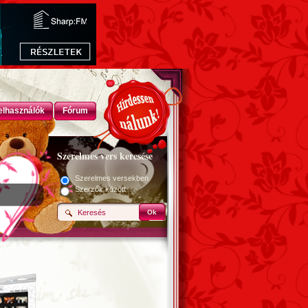
elhasználók
Fórum
Szerelmes vers keresése
Szerelmes versekben
Szerzők között
Ok