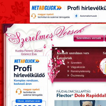
Szerelmes versek
Kustra Ferenc József
Kiemelt szerelmes vers
Sz
Gránicz Éva
kategóriák
»
Szerelem
»
Vágyakozás
»
Reménytelenség
»
Õszinteség