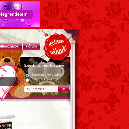
elhasználók
Fórum
Szerelmes vers keresése
Szerelmes versekben
Szerzők között
Ok