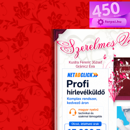
Kustra Ferenc József
Kieme
Gránicz Éva
kateg