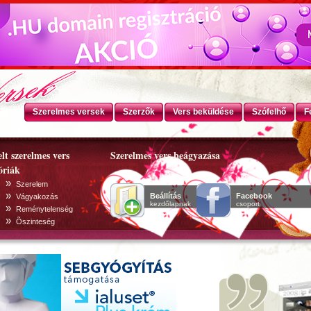
Szerelmes versek
Szerzők
Vers beküldése
Szófelhő
F
lt szerelmes vers
Szerelmes vers beágyazása
óriák
»
Szerelem
»
Beállítás
Facebook
Vágyakozás
kezdőlapnak
csoport
»
Reménytelenség
»
Õszinteség