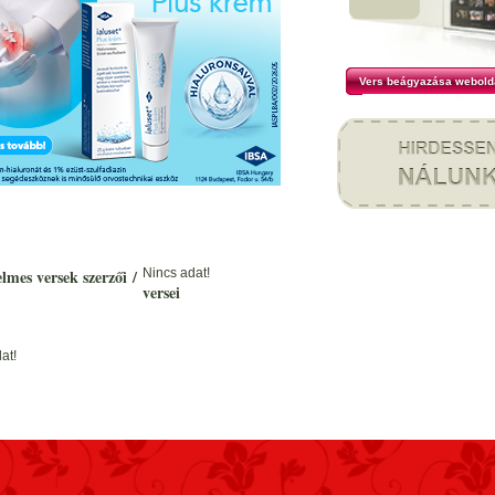
Vers beágyazása webold
elmes versek szerzői
/
Nincs adat!
versei
at!