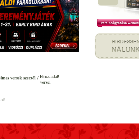
Vers beágyazása webold
elmes versek szerzői
/
Nincs adat!
versei
at!