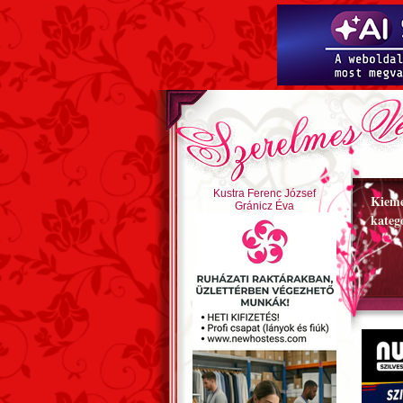
Kustra Ferenc József
Kieme
Gránicz Éva
kateg