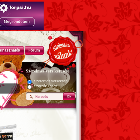
elhasználók
Fórum
Szerelmes vers keresése
Szerelmes versekben
Szerzők között
Ok