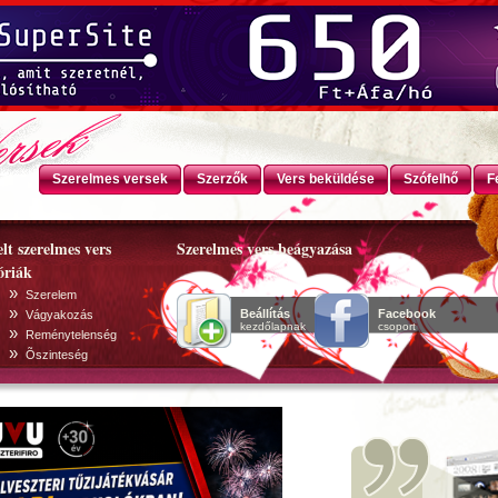
Szerelmes versek
Szerzők
Vers beküldése
Szófelhő
F
lt szerelmes vers
Szerelmes vers beágyazása
óriák
»
Szerelem
»
Beállítás
Facebook
Vágyakozás
kezdőlapnak
csoport
»
Reménytelenség
»
Õszinteség