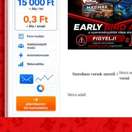
Szerelmes versek szerzői
/
Nincs a
versei
Nincs adat!