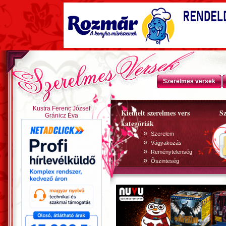
Szerelmes versek
Kustra Ferenc József
Kiemelt szerelmes vers
Sz
Gránicz Éva
kategóriák
»
Szerelem
»
Vágyakozás
»
Reménytelenség
»
Õszinteség