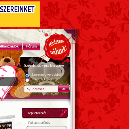
elhasználók
Fórum
Szerelmes vers keresése
Szerelmes versekben
Szerzők között
Ok
Bejelentkezés
Felhasználónév