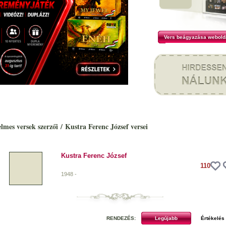
Vers beágyazása webold
elmes versek szerzői
/
Kustra Ferenc József versei
Kustra Ferenc József
110
1948 -
RENDEZÉS: