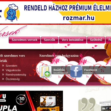
Szerelmes versek
Szerzők
Vers beküldése
Szófelhő
F
lt szerelmes vers
Szerelmes vers beágyazása
óriák
»
Szerelem
»
Beállítás
Facebook
Vágyakozás
kezdőlapnak
csoport
»
Reménytelenség
»
Õszinteség