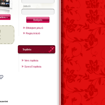
Jelszó
alára »
»
Elfelejtett jelszó
»
Regisztráció
Toplista
»
Vers toplista
»
Szerző toplista