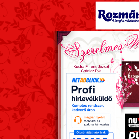
Kustra Ferenc József
Kieme
Gránicz Éva
kateg