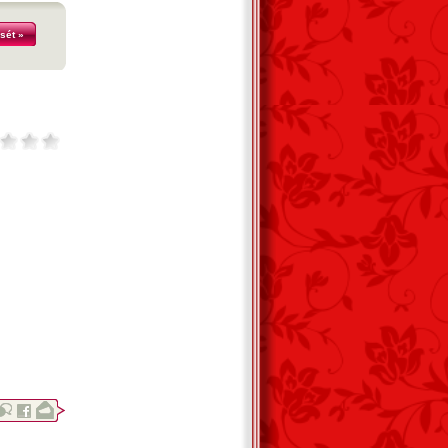
sét »