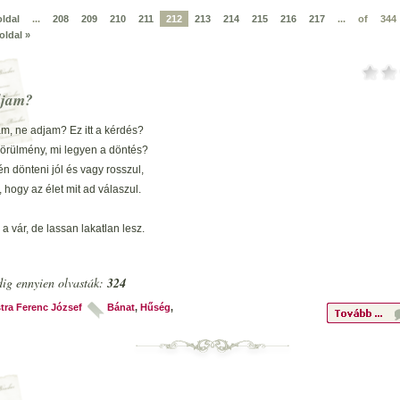
oldal
...
208
209
210
211
212
213
214
215
216
217
...
of
344
oldal »
djam?
m, ne adjam? Ez itt a kérdés?
körülmény, mi legyen a döntés?
n dönteni jól és vagy rosszul,
 hogy az élet mit ad válaszul.
 a vár, de lassan lakatlan lesz.
et várom, várom, hogy mi lesz?
e sorsrontó tragédiába
ig ennyien olvasták:
324
 senki, mehetek vakvilágba.
tra Ferenc József
Bánat
,
Hűség
,
éves vagyok és újra kezdtem,
m sikeressé tenni éltem.
ben én csak rosszakat látok,
úgy behálóz mindent, mint a pókok.