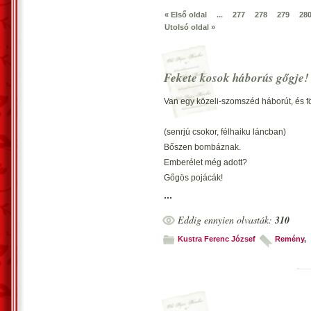
« Első oldal
...
277
278
279
28
Utolsó oldal »
Fekete kosok háborús gőgje!
Van egy közeli-szomszéd háborút, és fö
(senrjú csokor, félhaiku láncban)
Bőszen bombáznak.
Emberélet még adott?
Gőgös pojácák!
...
Emberhalál, még
Eddig ennyien olvasták:
310
Csak föl sem rémlik nekik!
Gőgös pojácák!
Kustra Ferenc József
Remény
,
*
(gőg: leírása)
1/.
Elbizakodott önhittség; mások megveté