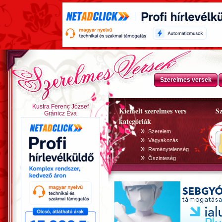
Szerelmes versek
Kustra Ferenc József
Kiemelt szerelmes vers
Sz
Gránicz Éva
kategóriák
»
Szerelem
»
Vágyakozás
»
Reménytelenség
»
Õszinteség