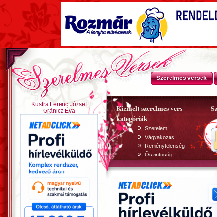
Szerelmes versek
Kustra Ferenc József
Kiemelt szerelmes vers
Sz
Gránicz Éva
kategóriák
»
Szerelem
»
Vágyakozás
»
Reménytelenség
»
Õszinteség