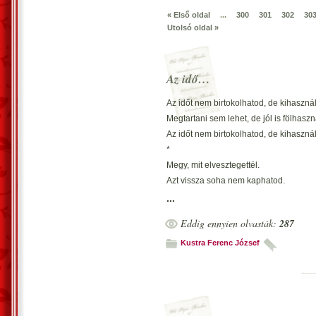
« Első oldal
...
300
301
302
30
Utolsó oldal »
Az idő…
Az időt nem birtokolhatod, de kihaszná
Megtartani sem lehet, de jól is fölhasz
Az időt nem birtokolhatod, de kihaszná
*
Megy, mit elvesztegettél.
Azt vissza soha nem kaphatod.
Vissza, soha nem!
...
*
Eddig ennyien olvasták:
287
És megfizethetetlen,
Tartalmasan és jól használni!
Kustra Ferenc József
Időd ingyen van!
*
Arc is, jó test is plötty lesz.
Haladó idő könyörtelen.