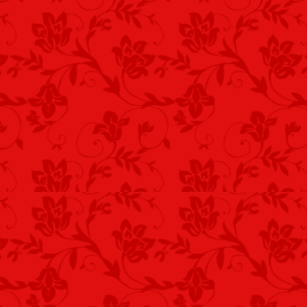
Elálmosodni, majdan csak ezek után le
Mit leírtam, az olvasók örömére…? Meh
Az én kezem ügyében kicsi gyertyacson
Mert hátha ott ragadok lelkemben, egy
A sötétben is erőt ad a kis csonk, lángra
És bennem így sok romantikus gondolat
Aztán, ha a láng a már piciny testébe b
Akkor vége, az aprócska tűz el is alszik
Elhamvadó láng haloványodó fényéné
Még azért, gyorsan írok, majdnem vaks
Vecsés, 2015. április 29. – Kustra Fere