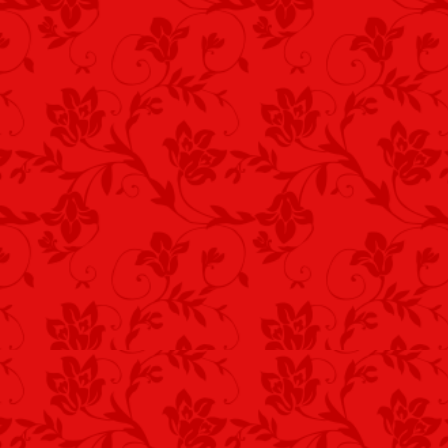
A csendet megtörő
Villámlás, a réten lecsap.
Egy kiégett fűfolt…
Mint villám a derűs égből,
Csapás hullott rám az égből.
*
A napfénynek tánca,
Tó tükrén… megszűnt csillogni!
Felhő, szomorún sír…
Szívem párját elvesztettem,
Gyászba borult az életem.
Szabadka, 2017. április 13. - Jurisin
önéletrajzi írásom! A HIAQ -kat elé, sz