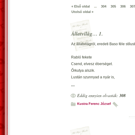
« Első oldal
...
304
305
306
30
Utolsó oldal »
Állatvilág… 1.
Az állatvilágról, eredeti Baso féle stíl
Rabló fekete
Csend, elvesz éberséget.
Őrkutya alszik.
Lustán szunnyad a nyár is,
Múlik az éber fázis.
...
*
Eddig ennyien olvasták:
308
Este, tehén bőg,
Várja, hogy jól megfejjék.
Kustra Ferenc József
Abrakoltatás.
A holdsarló dagadt mell,
Nem fáj, már csorog a tej.
*