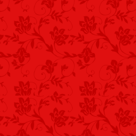
Fiú unokánk született,
Kapott is sok szeretetet.
*
Gólyapár már megjött,
Régi fészkét felújítja.
Újulás a kezdet.
Apja, anyja szeme fénye,
A mi szívünk tüneménye.
*
Idő, lassan elment,
Változás kitört, mint vihar…
Nem minden új, jó is…
Mint perc, hat év tovasuhant,
Egy pillanat...sorsfordulat.
*
Baj, csak úgy történik!
Segítségkérés folyamat.
Rikoltó sziréna.
A mentőkocsi vijjogott...
Orvos tudomány megbukott.
*