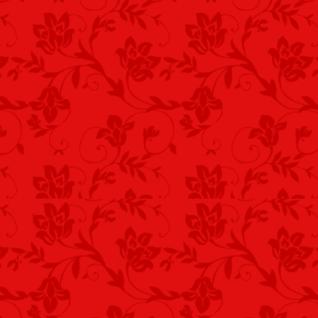
És változnak a helyzetek.
Hetykén vibrál nap a vízen,
Nagy átvariálás!
Csónak suhan messze innen.
Hozzánk költöztek mindketten,
*
Így könnyebben segíthettem.
Naptej égés ellen,
*
Menedék a hideg árnyék.
Már minden feléled,
Sok folyadékpótlás.
Új reményben, új az öröm.
Futni, életért, szépségért.
Gólya már kelepel.
Legfőképpen, egészségért.
Gólyahírt hozott a vejünk,
Jókedvtől tágra nyílt szemünk.
Budapest-Vecsés. 2016. május 24. - 
*
Szedő Tibor írta, alá a verset én. Címe:
Azúrkék odafönt
A kék ég! Madárcsicsergés…
Rügyek, pattanóak.
Mindannyiunk örömére,
Ami nőt ötszörösére.
*
A papuska gólya
Fönt kelepel a kéményen.
Új híreket ad le.