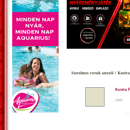
Szerelmes versek szerzői
/
Kustra 
Kustra 
1948 -