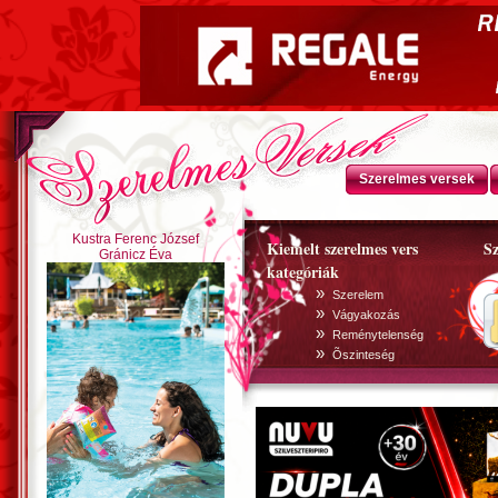
Szerelmes versek
Kustra Ferenc József
Kiemelt szerelmes vers
Sz
Gránicz Éva
kategóriák
»
Szerelem
»
Vágyakozás
»
Reménytelenség
»
Õszinteség