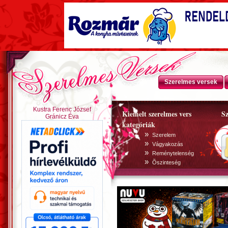
Szerelmes versek
Kustra Ferenc József
Kiemelt szerelmes vers
Sz
Gránicz Éva
kategóriák
»
Szerelem
»
Vágyakozás
»
Reménytelenség
»
Õszinteség