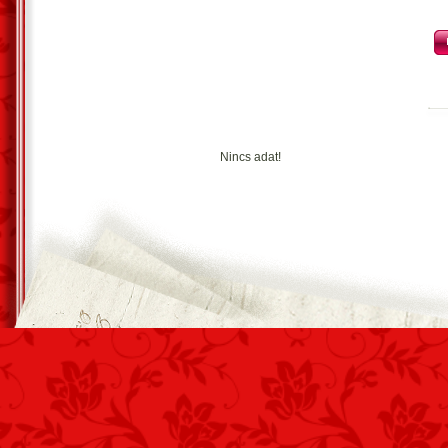
Mondd! Miért teszed ezt velem?
Nincs adat!