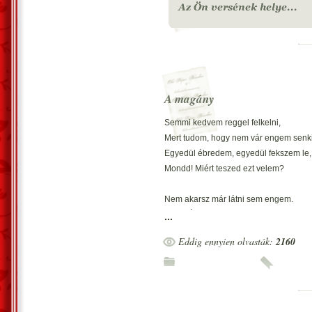
A magány
Semmi kedvem reggel felkelni,
Mert tudom, hogy nem vár engem senki
Egyedül ébredem, egyedül fekszem le,
Mondd! Miért teszed ezt velem?
Nem akarsz már látni sem engem.
Mért? Úgy megbántottam a szívedet?
...
Kérlek ne haragudj, tudom vétkeztem, 
Eddig ennyien olvasták:
2160
Mondd! Miért teszed ezt velem?
Fáj a magány, hogy nem vagy velem,
Szépen kérlek maradj velem!
Ha már Te sem vársz minek legyek?