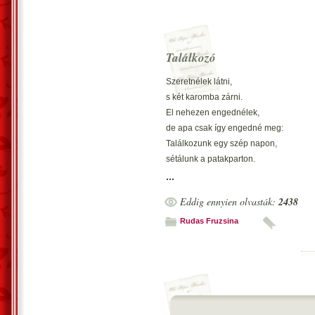
Találkozó
Szeretnélek látni,
s két karomba zárni.
El nehezen engednélek,
de apa csak így engedné meg:
Találkozunk egy szép napon,
sétálunk a patakparton.
Hallgatjuk a madarakat,
...
s közbe lépünk nagyokat.
Eddig ennyien olvasták:
2438
Este az ajtóig kísérsz,
s nagy nehezen hazamész.
Rudas Fruzsina