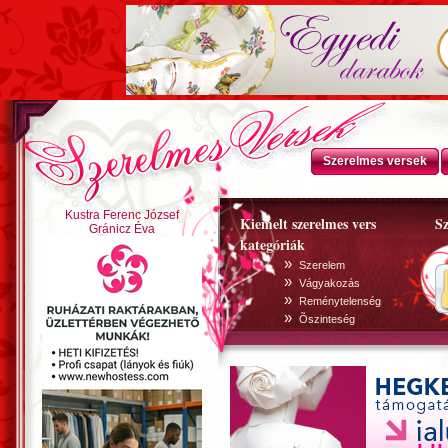
Szerelmes versek
Kustra Ferenc József
Kiemelt szerelmes vers
Sz
Gránicz Éva
kategóriák
»
Szerelem
»
Vágyakozás
»
Reménytelenség
»
Õszinteség