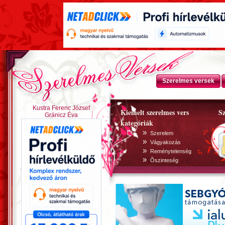
Szerelmes versek
Kustra Ferenc József
Kiemelt szerelmes vers
Sz
Gránicz Éva
kategóriák
»
Szerelem
»
Vágyakozás
»
Reménytelenség
»
Õszinteség