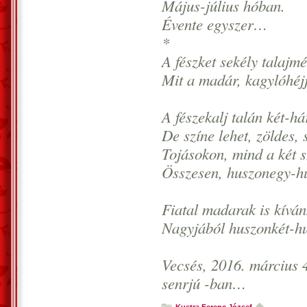
Május-július hóban.
Évente egyszer…
*
A fészket sekély talajmé
Mit a madár, kagylóhéjja
A fészekalj talán két-há
De színe lehet, zöldes, s
Tojásokon, mind a két s
Összesen, huszonegy-hu
Fiatal madarak is kíván
Nagyjából huszonkét-hu
Vecsés, 2016. március 4
senrjú -ban…