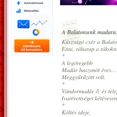
A Balatonunk madar
Küszvágó csér a Balat
Enni, ráharap a rákokra
*
A legöregebb
Madár huszonöt éves…
Meggyűrűzött volt.
*
Vándormadár ő, és tele
Ivarérettséget kétévesen
*
Költés ideje,