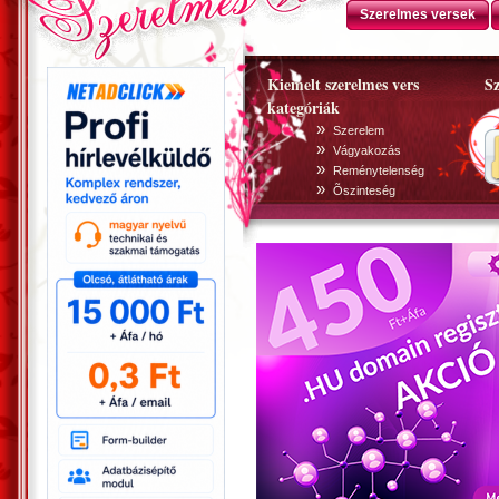
Szerelmes versek
Kiemelt szerelmes vers
Sz
kategóriák
»
Szerelem
»
Vágyakozás
»
Reménytelenség
»
Õszinteség