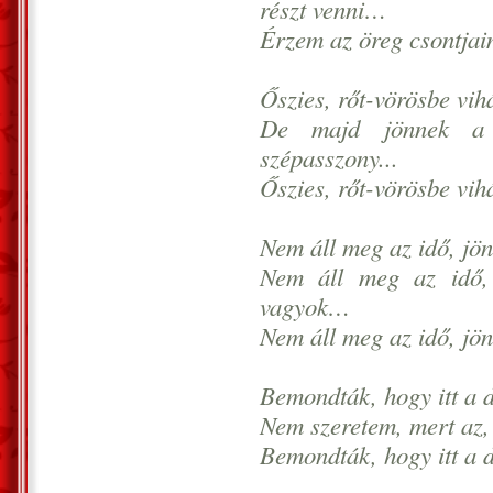
részt venni…
Érzem az öreg csontjaim
Őszies, rőt-vörösbe vih
De majd jönnek a 
szépasszony...
Őszies, rőt-vörösbe vih
Nem áll meg az idő, jö
Nem áll meg az idő,
vagyok…
Nem áll meg az idő, jö
Bemondták, hogy itt a d
Nem szeretem, mert az, 
Bemondták, hogy itt a d