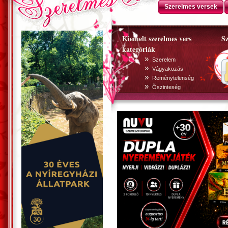
Szerelmes versek
Kiemelt szerelmes vers
Sz
kategóriák
»
Szerelem
»
Vágyakozás
»
Reménytelenség
»
Õszinteség