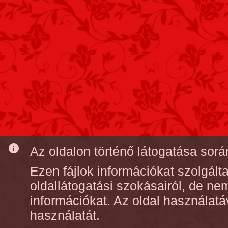
info
Az oldalon történő látogatása során
Ezen fájlok információkat szolgál
oldallátogatási szokásairól, de n
információkat. Az oldal használatá
használatát.