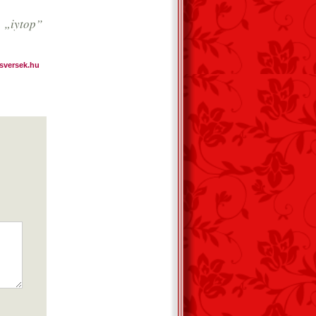
 „iytop”
sversek.hu