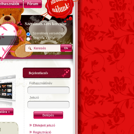
elhasználók
Fórum
Szerelmes vers keresése
Szerelmes versekben
Szerzők között
Ok
Bejelentkezés
Felhasználónév
Jelszó
alára »
»
Elfelejtett jelszó
»
Regisztráció