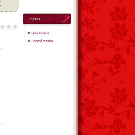
Toplista
»
Vers toplista
»
Szerző toplista
,
en…