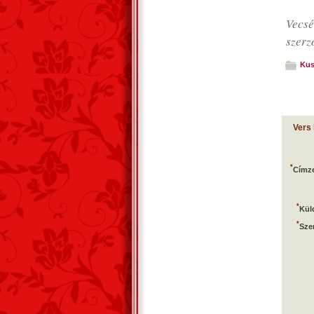
Vecs
szerz
Kus
Vers
*
Címze
*
Kül
*
Sze