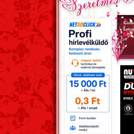
Kieme
kateg