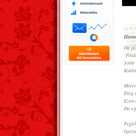
Himn
De jó
’Föld
Jobb 
Kiált
Miért
Elég 
Ezen 
De eg
Fejje
Igazt