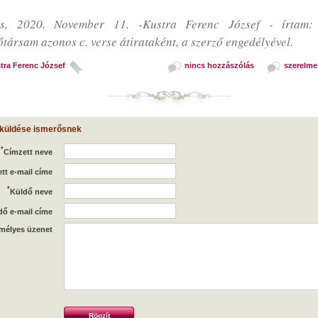
és, 2020. November 11. -Kustra Ferenc József - írtam:
őtársam azonos c. verse átirataként, a szerző engedélyével.
tra Ferenc József
nincs hozzászólás
szerelme
 küldése ismerősnek
*
Címzett neve
tt e-mail címe
*
Küldő neve
dő e-mail címe
mélyes üzenet
Rögzít