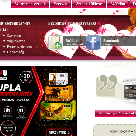
Szerelmes versek
Szerzők
Vers beküldése
Szófelhő
F
lt szerelmes vers
Szerelmes vers beágyazása
óriák
»
Szerelem
»
Beállítás
Facebook
Vágyakozás
kezdőlapnak
csoport
»
Reménytelenség
»
Õszinteség
Vers beágyazása webold