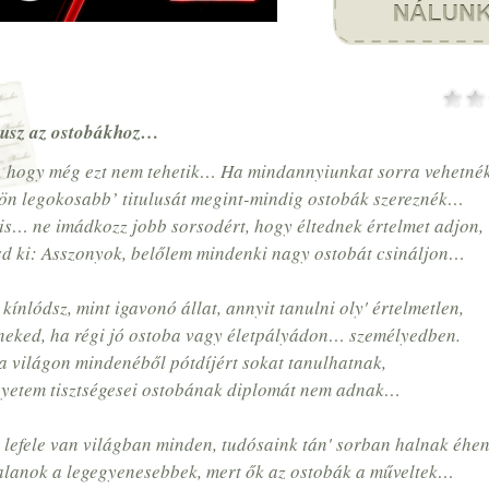
usz az ostobákhoz…
, hogy még ezt nem tehetik… Ha mindannyiunkat sorra vehetnék
ön legokosabb’ titulusát megint-mindig ostobák szereznék…
is… ne imádkozz jobb sorsodért, hogy éltednek értelmet adjon,
sd ki: Asszonyok, belőlem mindenki nagy ostobát csináljon…
 kínlódsz, mint igavonó állat, annyit tanulni oly' értelmetlen,
neked, ha régi jó ostoba vagy életpályádon… személyedben.
a világon mindenéből pótdíjért sokat tanulhatnak,
yetem tisztségesei ostobának diplomát nem adnak…
l lefele van világban minden, tudósaink tán' sorban halnak éh
alanok a legegyenesebbek, mert ők az ostobák a műveltek…