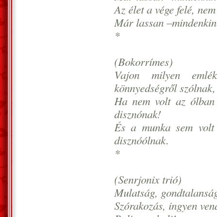
Az élet a vége felé, ne
Már lassan –mindenkine
*
(Bokorrímes)
Vajon milyen emlé
könnyedségről szólnak,
Ha nem volt az ólban 
disznónak!
És a munka sem volt 
disznóólnak.
*
(Senrjonix trió)
Mulatság, gondtalansá
Szórakozás, ingyen ven