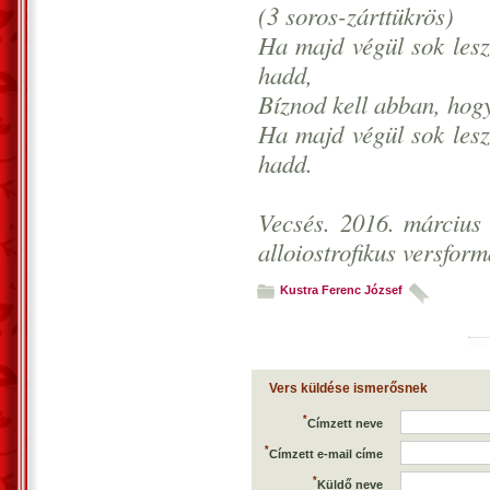
(3 soros-zárttükrös)
Ha majd végül sok lesz
hadd,
Bíznod kell abban, hog
Ha majd végül sok lesz
hadd.
Vecsés. 2016. március 
alloiostrofikus versform
Kustra Ferenc József
Vers küldése ismerősnek
*
Címzett neve
*
Címzett e-mail címe
*
Küldő neve