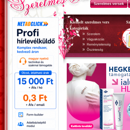
Szerelmes versek
Kiemelt szerelmes vers
Sz
kategóriák
»
Szerelem
»
Vágyakozás
»
Reménytelenség
»
Õszinteség