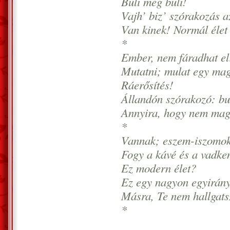
Buli meg buli!
Vajh’ biz’ szórakozás a
Van kinek! Normál élet 
*
Ember, nem fáradhat e
Mutatni; mulat egy mag
Ráerősítés!
Állandón szórakozó: bu
Annyira, hogy nem ma
*
Vannak; eszem-iszomok
Fogy a kávé és a vadke
Ez modern élet?
Ez egy nagyon egyirány
Másra, Te nem hallgatsz
*