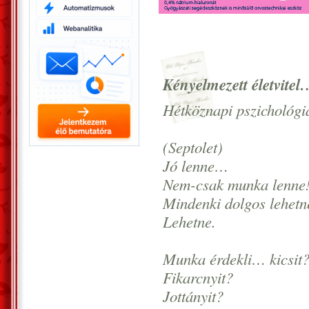
Kényelmezett életvite
Hétköznapi pszichológ
(Septolet)
Jó lenne…
Nem-csak munka lenne
Mindenki dolgos lehet
Lehetne.
Munka érdekli… kicsit
Fikarcnyit?
Jottányit?