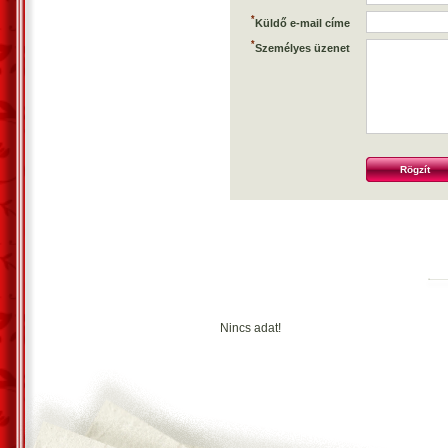
*
Küldő e-mail címe
*
Személyes üzenet
Rögzít
Nincs adat!