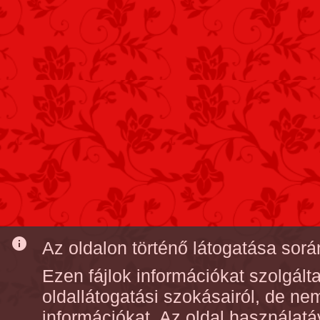
info
Az oldalon történő látogatása során
Ezen fájlok információkat szolgál
oldallátogatási szokásairól, de n
információkat. Az oldal használatá