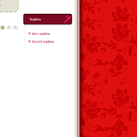
Toplista
»
Vers toplista
»
Szerző toplista