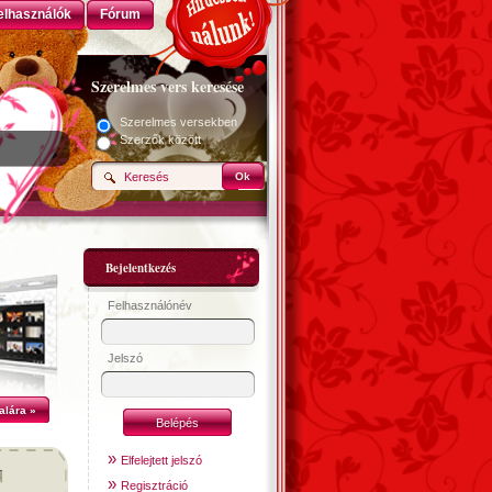
elhasználók
Fórum
Szerelmes vers keresése
Szerelmes versekben
Szerzők között
Ok
Bejelentkezés
Felhasználónév
Jelszó
alára »
»
Elfelejtett jelszó
»
Regisztráció