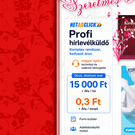
Kieme
kateg