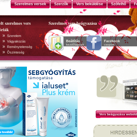
Szerelmes versek
Szerzők
Vers beküldése
Szófelhő
F
lt szerelmes vers
Szerelmes vers beágyazása
óriák
»
Szerelem
»
Beállítás
Facebook
Vágyakozás
kezdőlapnak
csoport
»
Reménytelenség
»
Õszinteség
Vers beágyazása webold