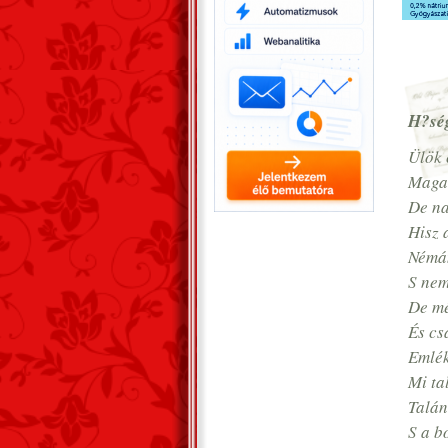
H?sé
Ülök 
Maga
De na
Hisz 
Némán
S nem
De mé
És cs
Emlék
Mi ta
Talán
S a b