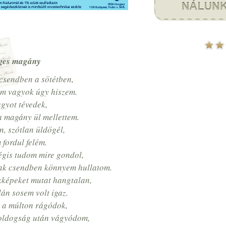
ges magány
csendben a sötétben,
m vagyok úgy hiszem.
gyot tévedek,
a magány ül mellettem.
, szótlan üldögél,
 fordul felém.
gis tudom mire gondol,
ak csendben könnyem hullatom.
képeket mutat hangtalan,
lán sosem volt igaz.
 a múlton rágódok,
oldogság után vágyódom,