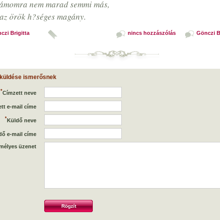
zámomra nem marad semmi más,
az örök h?séges magány.
czi Brigitta
nincs hozzászólás
Gönczi Br
 küldése ismerősnek
*
Címzett neve
tt e-mail címe
*
Küldő neve
dő e-mail címe
mélyes üzenet
Rögzít