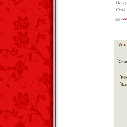
De s
Csak 
Gön
Vers
*
Címze
*
Kül
*
Sze