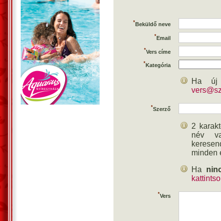
*
Beküldő neve
*
Email
*
Vers címe
*
Kategória
Ha új 
vers@sz
*
Szerző
2 karakt
név val
keresen
minden 
Ha
nin
kattints
*
Vers