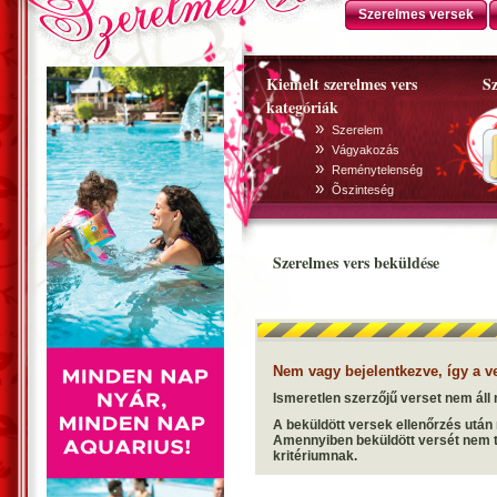
Szerelmes versek
Kiemelt szerelmes vers
Sz
kategóriák
»
Szerelem
»
Vágyakozás
»
Reménytelenség
»
Õszinteség
Szerelmes vers beküldése
Nem vagy bejelentkezve, így a v
Ismeretlen szerzőjű verset nem áll 
A beküldött versek ellenőrzés után
Amennyiben beküldött versét nem ta
kritériumnak.