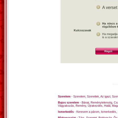
A verset
Ha nincs a
rögzítésre 
Kulcsszavak
Ha megadja 
is a szavakr
Rögzít
Szerelem
-
Szerelem
,
Szeretlek
,
Az igazi
,
Szen
Bajos szerelem
-
Bánat
,
Reménytelenség
,
Cs
Vágyakozás
,
Remény
,
Újrakezdés
,
Halál
,
Mag
Ismerkedés
-
Keresem a párom
,
Ismerkedés
,
Párkapcsolat
-
Társ
,
Szeretet
,
Boldogság
,
Õsz