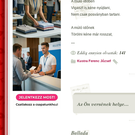
A múló időben
Vigaszt is kéne nyújtani,
Nem csak posványban tartani.
A múló időnek
Törölni kéne már rosszat,
Nem pedig nyújtani hosszat.
...
Eddig ennyien olvasták:
141
A múló időnek
Gyógyírként kéne működni
Kustra Ferenc József
És sikert kéne ömlengni.
A múló idővel
Már meg kellene újulni,
A sikert előre tolni.
Budapest, 2000. július 9. ?Kustra Feren
Ballada